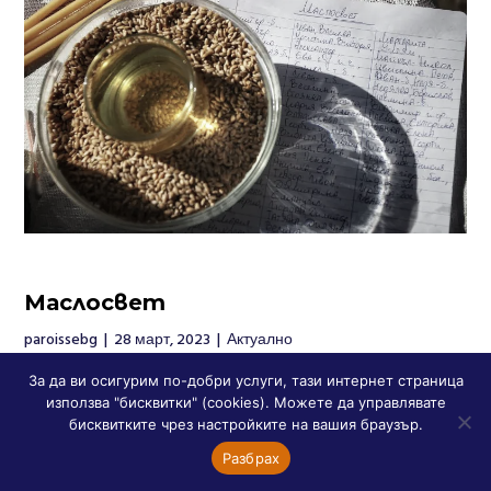
Маслосвет
paroissebg
|
28 март, 2023
|
Актуално
Скъпи в Господа братя и сестри, Светото
За да ви осигурим по-добри услуги, тази интернет страница
тайнство Елеосвещение (Маслосвет) ще бъде отслужено
използва "бисквитки" (cookies). Можете да управлявате
в нашия храм на...
бисквитките чрез настройките на вашия браузър.
Разбрах
ПРОЧЕТИ ПОВЕЧЕ