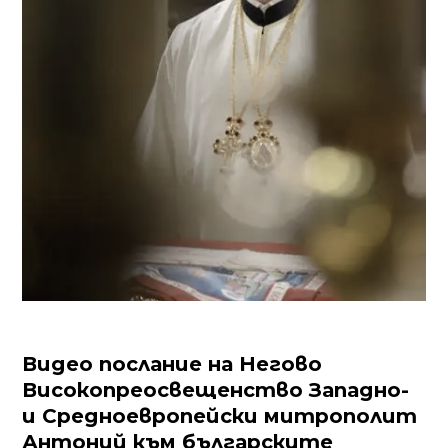
Видео послание на Негово
Високопреосвещенство Западно-
и Средноевропейски митрополит
Антоний към българските