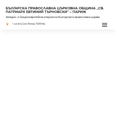
БЪЛГАРСКА ПРАВОСЛАВНА ЦЪРКОВНА OБЩИНА „СВ.
ПАТРИАРХ ЕВТИМИЙ ТЪРНОВСКИ“ – ПАРИЖ
Западно- и Средноевропейска епархия на Българската православна църква
1, rue de la Croix Moreau 75018 Paris
