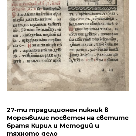
27-ти традиционен пикник в
Моренвилие посветен на светите
братя Кирил и Методий и
тяхното дело