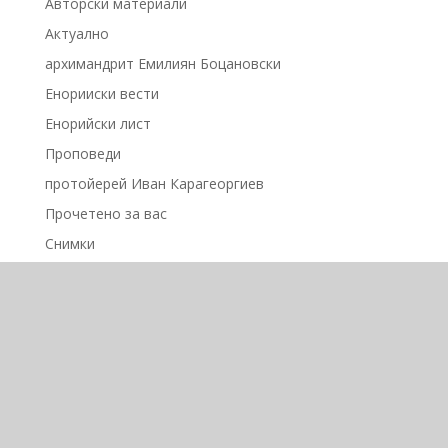
Авторски материали
Актуално
архимандрит Емилиян Боцановски
Енорииски вести
Енорийски лист
Проповеди
протойерей Иван Карагеоргиев
Прочетено за вас
Снимки