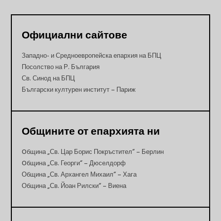
Официални сайтове
Западно- и Средноевропейска епархия на БПЦ
Посолство на Р. България
Св. Синод на БПЦ
Български културен институт – Париж
Общините от епархията ни
Oбщина „Св. Цар Борис Покръстител“ – Берлин
Oбщина „Св. Георги“ – Дюселдорф
Община „Св. Архангел Михаил“ – Хага
Община „Св. Йоан Рилски“ – Виена