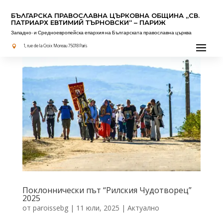
БЪЛГАРСКА ПРАВОСЛАВНА ЦЪРКОВНА OБЩИНА „СВ.
ПАТРИАРХ ЕВТИМИЙ ТЪРНОВСКИ“ – ПАРИЖ
Западно- и Средноевропейска епархия на Българската православна църква
1, rue de la Croix Moreau 75018 Paris

Поклоннически път “Рилския Чудотворец”
2025
от
paroissebg
|
11 юли, 2025
|
Актуално