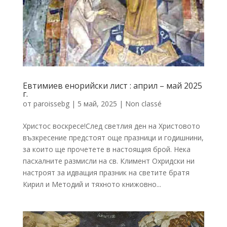
Евтимиев енорийски лист : април – май 2025
г.
от
paroissebg
|
5 май, 2025
|
Non classé
Христос воскресе!След светлия ден на Христовото
възкресение предстоят още празници и годишнини,
за които ще прочетете в настоящия брой. Нека
пасхалните размисли на св. Климент Охридски ни
настроят за идващия празник на светите братя
Кирил и Методий и тяхното книжовно...