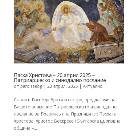
Пасха Христова – 20 април 2025 –
Патриаршеско и синодално послание
от
paroissebg
|
20 април, 2025
|
Актуално
Скъпи в Господа братя и сестри, предлагаме на
Вашето внимание Патриаршеското и синодално
послание за Празникът на Празниците : Пасхата
Христова. Христос Воскресе ! Българска църковна
община –...