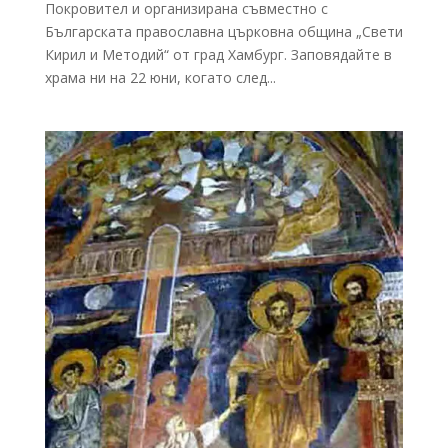
Покровител и организирана съвместно с
Българската православна църковна община „Свeти
Кирил и Методий“ от град Хамбург. Заповядайте в
храма ни на 22 юни, когато след...