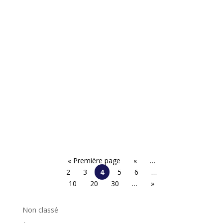
« Première page
«
…
2
3
4
5
6
…
10
20
30
…
»
Non classé