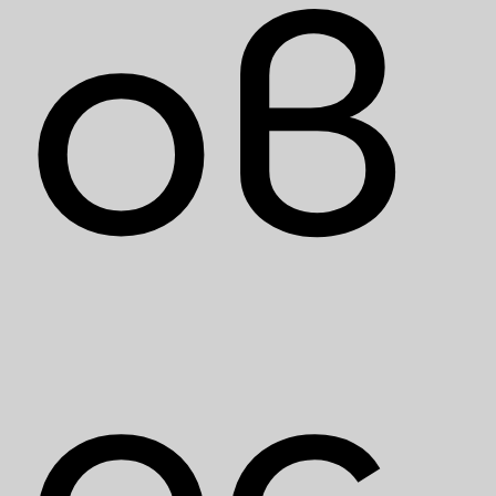
ов
ос