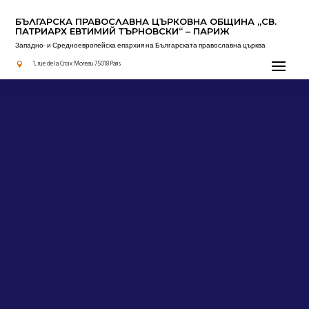
БЪЛГАРСКА ПРАВОСЛАВНА ЦЪРКОВНА OБЩИНА „СВ.
ПАТРИАРХ ЕВТИМИЙ ТЪРНОВСКИ“ – ПАРИЖ
Западно- и Средноевропейска епархия на Българската православна църква
1, rue de la Croix Moreau 75018 Paris
