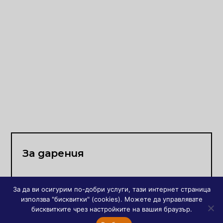
За дарения
Дарителството е свободен и отговорен избор за участие и
За да ви осигурим по-добри услуги, тази интернет страница
потвърждаване на нашето присъствие в Църквата, нашата
използва "бисквитки" (cookies). Можете да управлявате
воля и съпричастност да поемем част от общите разноски на
бисквитките чрез настройките на вашия браузър.
общността ни. Издаваме данъчен формуляр, за дарени