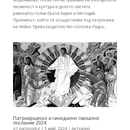
писменост и култура и делото светите
равноапостолни братя Кирил и Методий.
Празникът, който се осъществява под патронажа
на Нейно Превъзходителство госпожа Радка...
Патриаршеско и синодално пасхално
послание 2024
от
paroissebg
|
5 май, 2024
|
Актуално