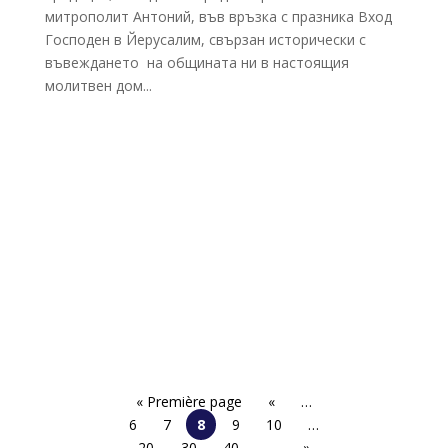
митрополит Антоний, във връзка с празника Вход
Господен в Йерусалим, свързан исторически с
въвеждането на общината ни в настоящия
молитвен дом...
« Première page
«
…
6
7
8
9
10
…
20
30
40
…
»