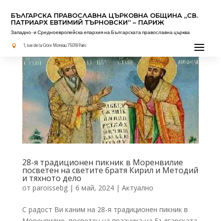
БЪЛГАРСКА ПРАВОСЛАВНА ЦЪРКОВНА OБЩИНА „СВ.
ПАТРИАРХ ЕВТИМИЙ ТЪРНОВСКИ“ – ПАРИЖ
Западно- и Средноевропейска епархия на Българската православна църква
1, rue de la Croix Moreau 75018 Paris

28-я традиционен пикник в Моренвилие
посветен на светите братя Кирил и Методий
и тяхното дело
от
paroissebg
|
6 май, 2024
|
Актуално
С радост Ви каним на 28-я традиционен пикник в
Моренвилие, посветен на празника на Българската