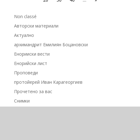
Non classé
Авторски материали
Актуално
архимандрит Емилиян Боцановски
Енорииски вести
Енорийски лист
Проповеди
протойерей Иван Карагеоргиев
Прочетено за вас
Снимки