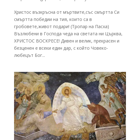
Христос възкръсна от мъртвите,със смъртта Си
смъртта победии на тия, които са в
гробовете,живот подари! (Тропар на Пасха)
Възлюбени в Господа чеда на светата ни Църква,
ХРИСТОС ВОСКРЕСЕ! Дивен и велик, прекрасен и
безценен е всеки един дар, с който Човеко-
любецът Бог...