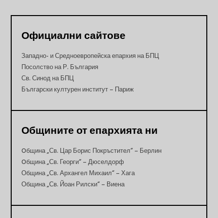
Официални сайтове
Западно- и Средноевропейска епархия на БПЦ
Посолство на Р. България
Св. Синод на БПЦ
Български културен институт – Париж
Общините от епархията ни
Oбщина „Св. Цар Борис Покръстител“ – Берлин
Oбщина „Св. Георги“ – Дюселдорф
Община „Св. Архангел Михаил“ – Хага
Община „Св. Йоан Рилски“ – Виена