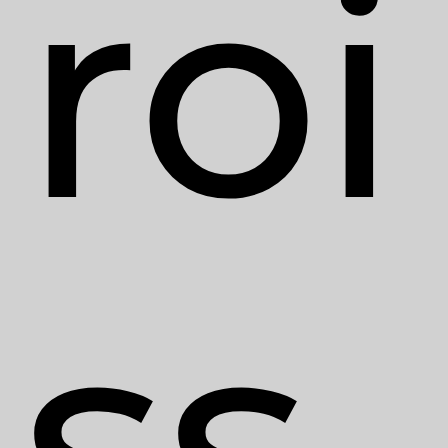
roi
ss