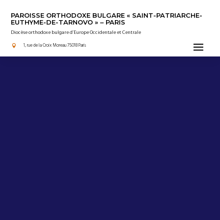
PAROISSE ORTHODOXE BULGARE « SAINT-PATRIARCHE-
EUTHYME-DE-TARNOVO » – PARIS
Diocèse orthodoxe bulgare d’Europe Occidentale et Centrale
1, rue de la Croix Moreau 75018 Paris
