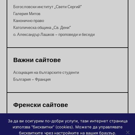
Богословски институт „Свети Сергий“
Галерия Митов
Канонично право
Католическа община „Св. Дени“
о. Александър Лашков – проповеди и беседи
Важни сайтове
Асоциация на българските студенти
България – Франция
Френски сайтове
Orthodoxie
За да ви осигурим по-добри услуги, тази интернет страница
Асоциация „Диалог между православни”
използва "бисквитки" (cookies). Можете да управлявате
Православната църква днес
бисквитките чрез настройките на вашия браузър.