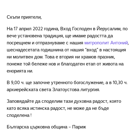
Скъпи приятели,
На 17 април 2022 година, Вход Господен в Йерусалим, по
вече установена традиция, ще имаме радостта да
посрещнем и отпразнуваме с нашия
митрополит Антоний
,
шеснадесетата годишнина от нашия “вход” в настоящия
ни молитвен дом. Това е втория ни храмов празник,
понеже той бележе нов и благодатен етап от живота на
енорията ни.
В 9,00 ч. ще започне утренното богослужение, а в 10,30 ч.
архиерейската света Златоустова литургия.
Заповядайте да споделим тази духовна радост, която
като всяка истинска радост, не може да не бъде
споделена !
Българска църковна община – Париж