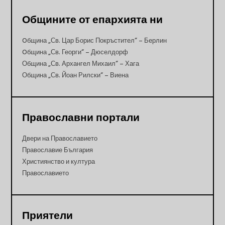
Общините от епархията ни
Oбщина „Св. Цар Борис Покръстител“ – Берлин
Oбщина „Св. Георги“ – Дюселдорф
Община „Св. Архангел Михаил“ – Хага
Община „Св. Йоан Рилски“ – Виена
Православни портали
Двери на Православието
Православие България
Християнство и култура
Православието
Приятели