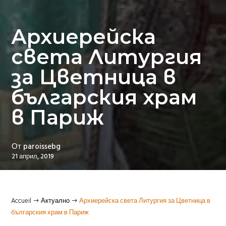
Архиерейска
света Литургия
за Цветница в
българския храм
в Париж
От
paroissebg
21 април, 2019
Accueil
Актуално
Архиерейска света Литургия за Цветница в
$
$
българския храм в Париж