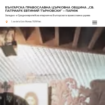
БЪЛГАРСКА ПРАВОСЛАВНА ЦЪРКОВНА OБЩИНА „СВ.
ПАТРИАРХ ЕВТИМИЙ ТЪРНОВСКИ“ – ПАРИЖ
Западно- и Средноевропейска епархия на Българската православна църква
Актуално
1, rue de la Croix Moreau 75018 Paris
