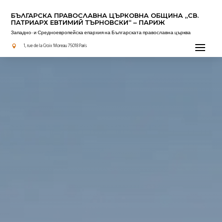
БЪЛГАРСКА ПРАВОСЛАВНА ЦЪРКОВНА OБЩИНА „СВ.
ПАТРИАРХ ЕВТИМИЙ ТЪРНОВСКИ“ – ПАРИЖ
Западно- и Средноевропейска епархия на Българската православна църква
Актуално
1, rue de la Croix Moreau 75018 Paris
