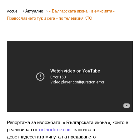
Accueil
Актуално
« Българската икона » в емисията «
$
$
Православието тук и сега » по телевизия КТО
Репортажа за изложбата « Българската икона », който е
реализиран от
orthodoxie.com
започва в
деветнадесетата минута на предаването