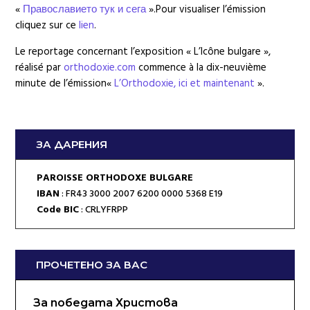
«
Православието тук и сега
».
Pour visualiser l’émission
cliquez sur ce
lien
.
Le reportage concernant l’exposition « L’Icône bulgare »,
réalisé par
orthodoxie.com
commence à la dix-neuvième
minute de l’émission«
L’Orthodoxie, ici et maintenant
».
ЗА ДАРЕНИЯ
PAROISSE ORTHODOXE BULGARE
IBAN
: FR43 3000 2007 6200 0000 5368 E19
Code BIC
: CRLYFRPP
ПРОЧЕТЕНО ЗА ВАС
За победата Христова