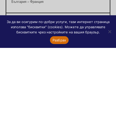
България – Франция
За да ви осигурим по-добри услуги, тази интернет страница
Френски сайтове
използва "бисквитки" (cookies). Можете да управлявате
бисквитките чрез настройките на вашия браузър.
Orthodoxie
Разбрах
Асоциация „Диалог между православни”
Православната църква днес
Православни храмове в Париж