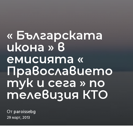
« Българската
икона » в
емисията «
Православието
тук и сега » по
телевизия КТО
От
paroissebg
29 март, 2013