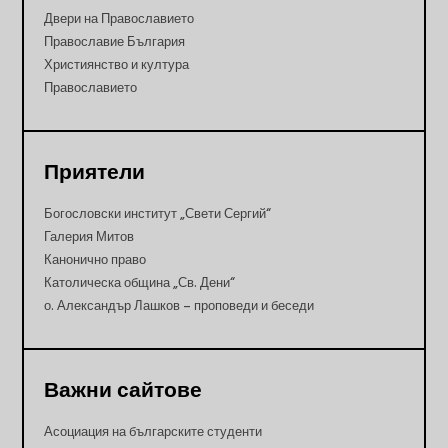
Двери на Православието
Православие България
Християнство и култура
Православието
Приятели
Богословски институт „Свети Сергий“
Галерия Митов
Канонично право
Католическа община „Св. Дени“
о. Александър Лашков – проповеди и беседи
Важни сайтове
Асоциация на българските студенти