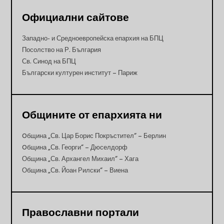
Официални сайтове
Западно- и Средноевропейска епархия на БПЦ
Посолство на Р. България
Св. Синод на БПЦ
Български културен институт – Париж
Общините от епархията ни
Oбщина „Св. Цар Борис Покръстител“ – Берлин
Oбщина „Св. Георги“ – Дюселдорф
Община „Св. Архангел Михаил“ – Хага
Община „Св. Йоан Рилски“ – Виена
Православни портали