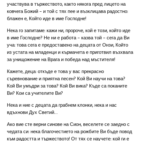
участвува в тържеството, както някога пред лицето на
ковчега Божий – и той с тях пее и възклицава радостно:
блажен е, Който иде в име Господне!
Нека го запитаме: кажи ни, пророче, кой е този, който иде
в име Господне? Не ни е работа – казва той – сега да Ви
уча: това сега е предоставено на децата от Онзи, Който
из устата на младенци и кърмачета е приготвил възхвала
за унищожение на Врага и победа над мъстителя!
Кажете, деца: откъде е това у вас прекрасно
съревнование и приятна песен? Кой Ви научи на това?
Кой Ви умъдри за това? Кой Ви вика? Къде са поканите
Ви? Кои са учителите Ви?
Нека и ние с децата да грабнем клонки, нека и нас
вдъхнови Дух Светий…
Ако вие сте верни синове на Сион, веселете се заедно с
чедата си: нека благочестието на рожбите Ви бъде повод
към радостта и тържеството! От тях се научете: кой ги е