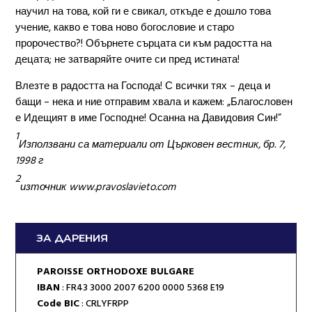
научил на това, кой ги е свикал, откъде е дошло това
учение, какво е това ново богословие и старо
пророчество?! Обърнете сърцата си към радостта на
децата; не затваряйте очите си пред истината!
Влезте в радостта на Господа! С всички тях – деца и
бащи – нека и ние отправим хвала и кажем: „Благословен
е Идещият в име Господне! Осанна на Давидовия Син!”
1
Използвани са материали от Църковен вестник, бр. 7,
1998 г
2
източник www.pravoslavieto.com
ЗА ДАРЕНИЯ
PAROISSE ORTHODOXE BULGARE
IBAN
: FR43 3000 2007 6200 0000 5368 E19
Code BIC
: CRLYFRPP