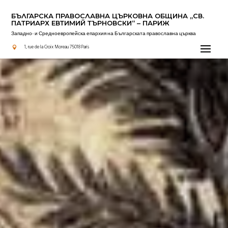
БЪЛГАРСКА ПРАВОСЛАВНА ЦЪРКОВНА OБЩИНА „СВ.
ПАТРИАРХ ЕВТИМИЙ ТЪРНОВСКИ“ – ПАРИЖ
Западно- и Средноевропейска епархия на Българската православна църква
Актуално
1, rue de la Croix Moreau 75018 Paris
