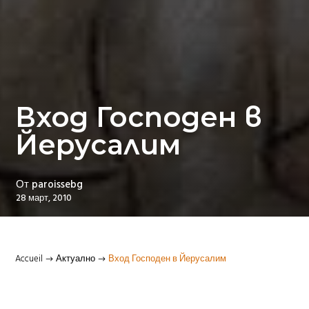
Вход Господен в
Йерусалим
От
paroissebg
28 март, 2010
Accueil
Актуално
Вход Господен в Йерусалим
$
$