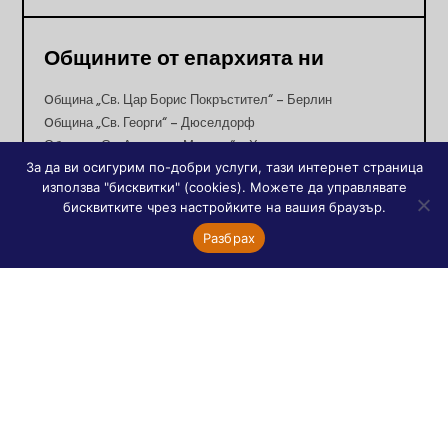
Общините от епархията ни
Oбщина „Св. Цар Борис Покръстител“ – Берлин
Oбщина „Св. Георги“ – Дюселдорф
Община „Св. Архангел Михаил“ – Хага
За да ви осигурим по-добри услуги, тази интернет страница
Община „Св. Йоан Рилски“ – Виена
използва "бисквитки" (cookies). Можете да управлявате
бисквитките чрез настройките на вашия браузър.
Разбрах
Православни портали
Двери на Православието
Православие България
Християнство и култура
Православието