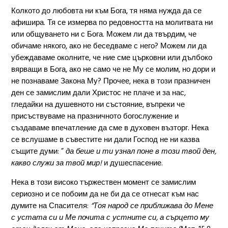
Колкото до любовта ни към Бога, тя няма нужда да се
афишира. Тя се измерва по редовността на молитвата ни
или общуването ни с Бога. Можем ли да твърдим, че
обичаме някого, ако не беседваме с него? Можем ли да
убеждаваме околните, че ние сме църковни или дълбоко
вярващи в Бога, ако не само че не Му се молим, но дори и
не познаваме Закона Му? Прочее, нека в този празничен
ден се замислим дали Христос не плаче и за нас,
гледайки на душевното ни състояние, въпреки че
присъствуваме на празничното богослужение и
създаваме впечатление да сме в духовен възторг. Нека
се вслушаме в съвестите ни дали Господ не ни казва
същите думи: ”
да беше и ти узнал поне в този твой ден,
какво служи за твой мир!
и душеспасение.
Нека в този високо тържествен момент се замислим
сериозно и се побоим да не би да се отнесат към нас
думите на Спасителя:
“Тоя народ се приближава до Мене
с устата си и Ме почита с устните си, а сърцето му