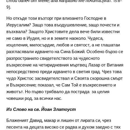
стои далеч от Мене; ала напразно Ме почита..
(Мат. 15:8-
9).
Но откъде този възторг при влизането Господне в
Иерусалим? Защо това въодушевление, защо почести и
възхвала? Защото Христовите дела вече били известни
не само в Иудея, но и в земите наоколо. Чудеса,
изцеления, милосърдие, любов и святост, а не глашатаи
разгласявали идването на Сина Божий. Особено бързо се
разпространило свидетелството за чудесното
възкресение на четиридневния мъртвец Лазар от Витания
непосредствено преди идването в светия град. Чрез това
чудо Христос засвидетелствал и Своята скорошна смърт
и Възкресение; показал, че Сам Той е възкресението и
животът. Но първо трябвало да пострада ­ за целия
човешки род, за всички нас.
Из Слово на св. Йоан Златоуст
Блаженият Давид, макар и лишен от лирата си, чрез
песента на децата високо се радва и духом заедно с тях