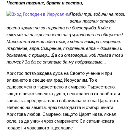
Честит празник, братя и сестри,
Преди три години на този
велик празник отвори
врати храма ни за първата си богослужба. Къде е
ключът за възкресението на църковната ни общност?
Милостта Божия идва там, където намира смирение,
търпение, вяра. Смирение, търпение, вяра – доказани и
доказвани с пример… Да си отговорим, кой показа този
пример? За да се опитаме да му подражаваме…
Христос потвърждава духа на Своето учение и при
влизането в свещения град Йерусалим. То е
едновременно тържествено и смирено. Тържествено,
защото всяка човешка душа, непокварена от злобата и
завистта, предчувствала наближаването на Царството
Небесно на земята, чрез благодатта и съвършената
Христова любов. Смирено, защото Царят идва, яхнал
осле, за да унижи чрез смирението Си сатанинската
гордост и човешкото тщеславие.