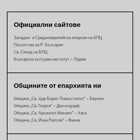
Официални сайтове
Западно- и Средноевропейска епархия на БПЦ
Посолство на Р. България
Св. Синод на БПЦ
Български културен институт – Париж
Общините от епархията ни
Oбщина „Св. Цар Борис Покръстител“ – Берлин
Oбщина „Св. Георги“ – Дюселдорф
Община „Св. Архангел Михаил“ – Хага
Община „Св. Йоан Рилски“ – Виена