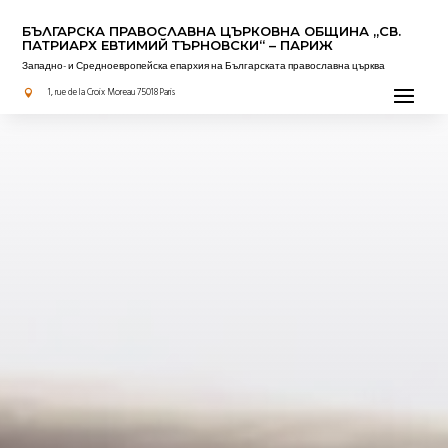
БЪЛГАРСКА ПРАВОСЛАВНА ЦЪРКОВНА OБЩИНА „СВ.
ПАТРИАРХ ЕВТИМИЙ ТЪРНОВСКИ“ – ПАРИЖ
Западно- и Средноевропейска епархия на Българската православна църква
Прочетено за вас
1, rue de la Croix Moreau 75018 Paris
