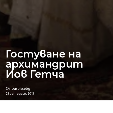
Гостуване на
архимандрит
Иов Гетча
От
paroissebg
23 септември, 2013