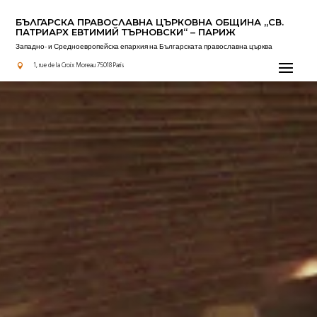
БЪЛГАРСКА ПРАВОСЛАВНА ЦЪРКОВНА OБЩИНА „СВ.
ПАТРИАРХ ЕВТИМИЙ ТЪРНОВСКИ“ – ПАРИЖ
Западно- и Средноевропейска епархия на Българската православна църква
Актуално
1, rue de la Croix Moreau 75018 Paris
