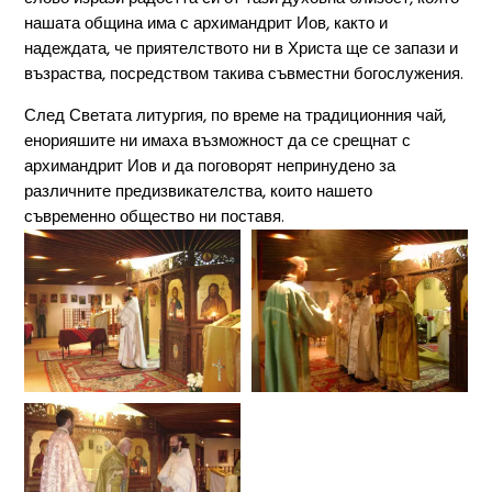
нашата община има с архимандрит Иов, както и
надеждата, че приятелството ни в Христа ще се запази и
възраства, посредством такива съвместни богослужения.
След Светата литургия, по време на традиционния чай,
енорияшите ни имаха възможност да се срещнат с
архимандрит Иов и да поговорят непринудено за
различните предизвикателства, които нашето
съвременно общество ни поставя.