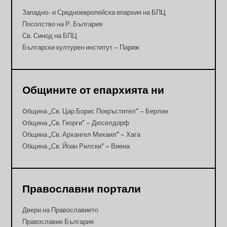
Западно- и Средноевропейска епархия на БПЦ
Посолство на Р. България
Св. Синод на БПЦ
Български културен институт – Париж
Общините от епархията ни
Oбщина „Св. Цар Борис Покръстител“ – Берлин
Oбщина „Св. Георги“ – Дюселдорф
Община „Св. Архангел Михаил“ – Хага
Община „Св. Йоан Рилски“ – Виена
Православни портали
Двери на Православието
Православие България