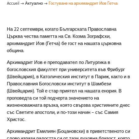
Accueil
Актуално
Гостуване на архимандрит Иов Гетча
$
$
На 22 септември, когато Българската Православна
Църква чества паметта на Св. Козма Зографски,
архимандрит Иов (Гетча) бе гост на нашата църковна
община.
Архимадрит Иов е преподавател по Литургика в
богословския факултет при университета във Фрибург
(Швейцария), в Католическия институт в Париж, както и в
Православния Богословски институт в Шамбези
(Швейцария). Той е стар приятел на нашата енория. В
проповедта си той подчерта значението на
жизненоважната връзка, която свързва християните днес
със Светите апостоли, и по-този начин – със Самия
Христос.
Архимандрит Емилиян (Боцановски) в приветственото си
слово изрази радостта си от тази духовна близост, която