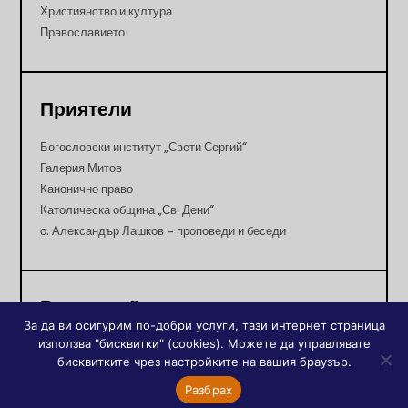
Християнство и култура
Православието
Приятели
Богословски институт „Свети Сергий“
Галерия Митов
Канонично право
Католическа община „Св. Дени“
о. Александър Лашков – проповеди и беседи
Важни сайтове
За да ви осигурим по-добри услуги, тази интернет страница
използва "бисквитки" (cookies). Можете да управлявате
Асоциация на българските студенти
бисквитките чрез настройките на вашия браузър.
България – Франция
Разбрах