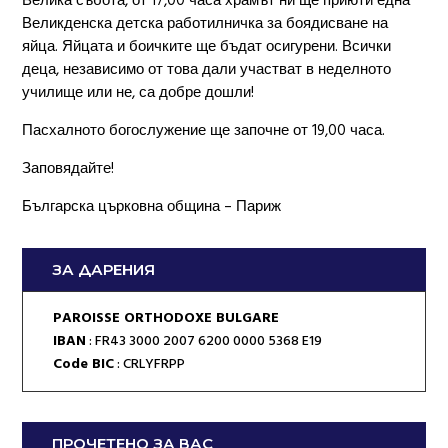
Велика събота, от 17,00 часа храмът ни ще приюти една
Великденска детска работилничка за боядисване на
яйца. Яйцата и боичките ще бъдат осигурени. Всички
деца, независимо от това дали участват в неделното
училище или не, са добре дошли!
Пасхалното богослужение ще започне от 19,00 часа.
Заповядайте!
Българска църковна община – Париж
ЗА ДАРЕНИЯ
PAROISSE ORTHODOXE BULGARE
IBAN
: FR43 3000 2007 6200 0000 5368 E19
Code BIC
: CRLYFRPP
ПРОЧЕТЕНО ЗА ВАС