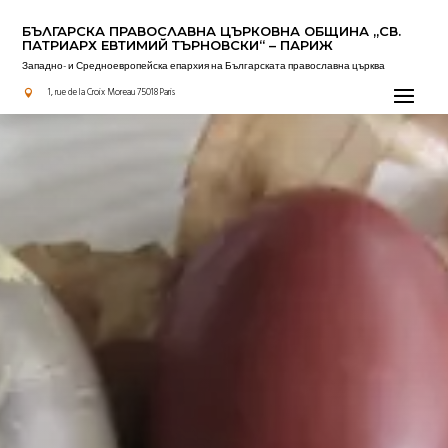
БЪЛГАРСКА ПРАВОСЛАВНА ЦЪРКОВНА OБЩИНА „СВ.
ПАТРИАРХ ЕВТИМИЙ ТЪРНОВСКИ“ – ПАРИЖ
Западно- и Средноевропейска епархия на Българската православна църква
Актуално
1, rue de la Croix Moreau 75018 Paris
