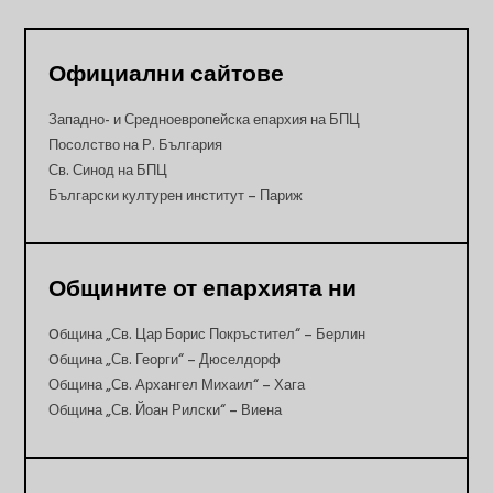
Официални сайтове
Западно- и Средноевропейска епархия на БПЦ
Посолство на Р. България
Св. Синод на БПЦ
Български културен институт – Париж
Общините от епархията ни
Oбщина „Св. Цар Борис Покръстител“ – Берлин
Oбщина „Св. Георги“ – Дюселдорф
Община „Св. Архангел Михаил“ – Хага
Община „Св. Йоан Рилски“ – Виена