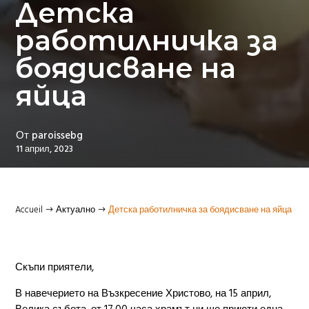
Детска
работилничка за
боядисване на
яйца
От
paroissebg
11 април, 2023
Accueil
Актуално
Детска работилничка за боядисване на яйца
$
$
Скъпи приятели,
В навечерието на Възкресение Христово, на 15 април,