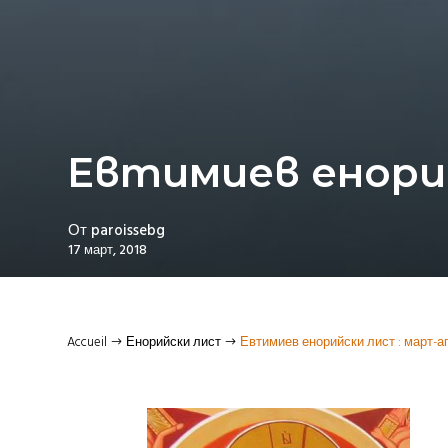
Евтимиев енорий
От
paroissebg
17 март, 2018
Accueil
Енорийски лист
Евтимиев енорийски лист : март-ап
$
$