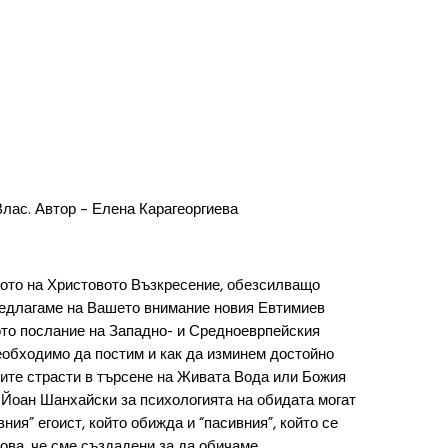
Влас. Автор – Елена Карагеоргиева
дото на Христовото Възкресение, обезсилващо
редлагаме на Вашето внимание новия Евтимиев
ото послание на Западно- и Средноеврпейския
еобходимо да постим и как да изминем достойно
шите страсти в търсене на Живата Вода или Божия
. Йоан Шанхайски за психологията на обидата могат
вния” егоист, който обижда и “пасивния”, който се
ова, че сме създадени за да обичаме.