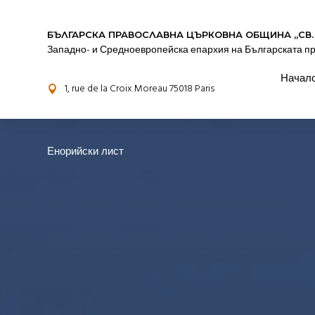
БЪЛГАРСКА ПРАВОСЛАВНА ЦЪРКОВНА OБЩИНА „СВ.
Западно- и Средноевропейска епархия на Българската п
Начал
1, rue de la Croix Moreau 75018 Paris

Енорийски лист