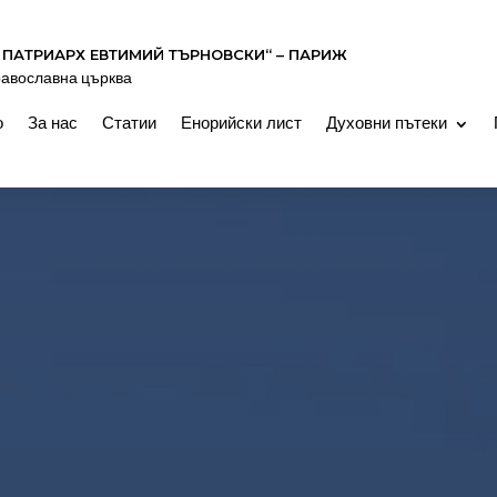
 ПАТРИАРХ ЕВТИМИЙ ТЪРНОВСКИ“ – ПАРИЖ
равославна църква
о
За нас
Статии
Енорийски лист
Духовни пътеки