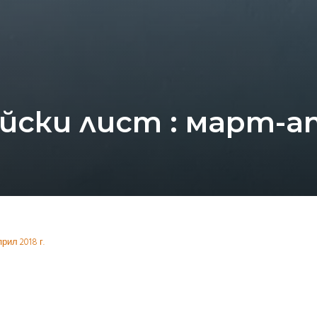
ски лист : март-апр
рил 2018 г.