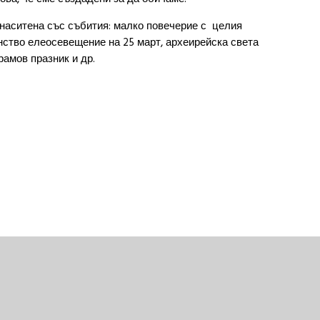
 наситена със събития: малко повечерие с целия
айнство елеосевещение на 25 март, археирейска света
рамов празник и др.