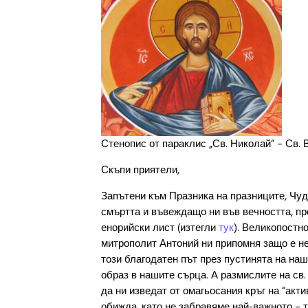
Стенопис от параклис „Св. Николай“ – Св. 
Скъпи приятели,
Запътени към Празника на празниците, Чу
смъртта и въвеждащо ни във вечността, п
енорийски лист (изтегли
тук
). Великопостн
митрополит Антоний ни припомня защо е н
този благодатен път през пустинята на на
образ в нашите сърца. А размислите на св
да ни изведат от омагьосания кръг на “акти
обижда, като не забравяме най-важното – т