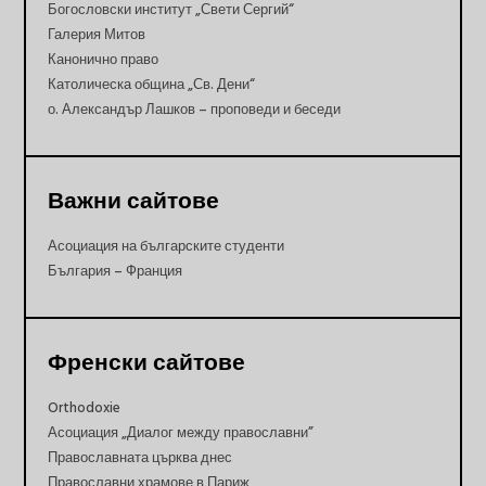
Богословски институт „Свети Сергий“
Галерия Митов
Канонично право
Католическа община „Св. Дени“
о. Александър Лашков – проповеди и беседи
Важни сайтове
Асоциация на българските студенти
България – Франция
Френски сайтове
Orthodoxie
Асоциация „Диалог между православни”
Православната църква днес
Православни храмове в Париж