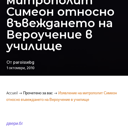
митрополит
Симеон относно
въвеждането на
Вероучение в
училище
От
paroissebg
1 октомври, 2010
Accueil
Прочетено за вас
Изявление на митрополит Симеон
$
$
относно въвеждането на Вероучение в училище
двери.бг