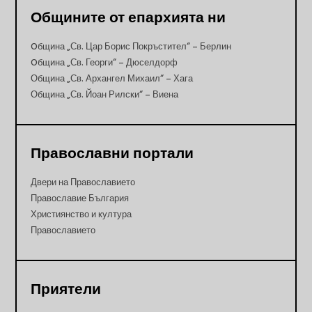
Общините от епархията ни
Oбщина „Св. Цар Борис Покръстител“ – Берлин
Oбщина „Св. Георги“ – Дюселдорф
Община „Св. Архангел Михаил“ – Хага
Община „Св. Йоан Рилски“ – Виена
Православни портали
Двери на Православието
Православие България
Християнство и култура
Православието
Приятели