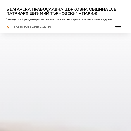
БЪЛГАРСКА ПРАВОСЛАВНА ЦЪРКОВНА OБЩИНА „СВ.
ПАТРИАРХ ЕВТИМИЙ ТЪРНОВСКИ“ – ПАРИЖ
Западно- и Средноевропейска епархия на Българската православна църква
Прочетено за вас
1, rue de la Croix Moreau 75018 Paris
