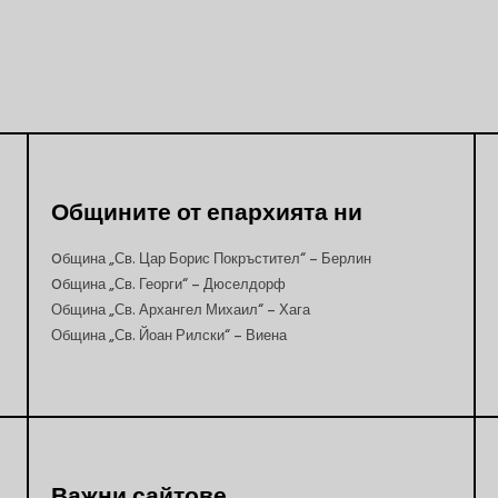
Общините от епархията ни
Oбщина „Св. Цар Борис Покръстител“ – Берлин
Oбщина „Св. Георги“ – Дюселдорф
Община „Св. Архангел Михаил“ – Хага
Община „Св. Йоан Рилски“ – Виена
Важни сайтове