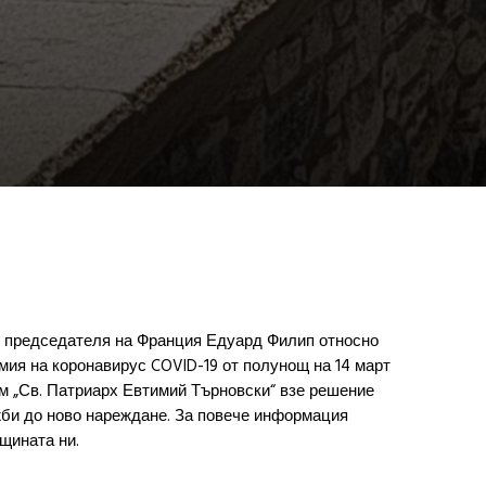
р председателя на Франция Едуард Филип относно
мия на коронавирус COVID-19 от полунощ на 14 март
рам „Св. Патриарх Евтимий Търновски“ взе решение
жби до ново нареждане. За повече информация
щината ни.