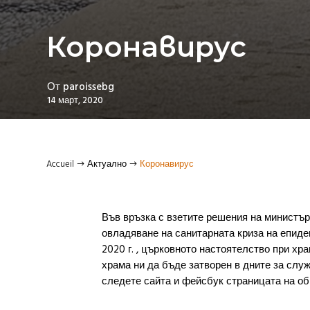
Коронавирус
От
paroissebg
14 март, 2020
Accueil
Актуално
Коронавирус
$
$
Във връзка с взетите решения на министъ
овладяване на санитарната криза на епиде
2020 г. , църковното настоятелство при х
храма ни да бъде затворен в дните за слу
следете сайта и фейсбук страницата на об