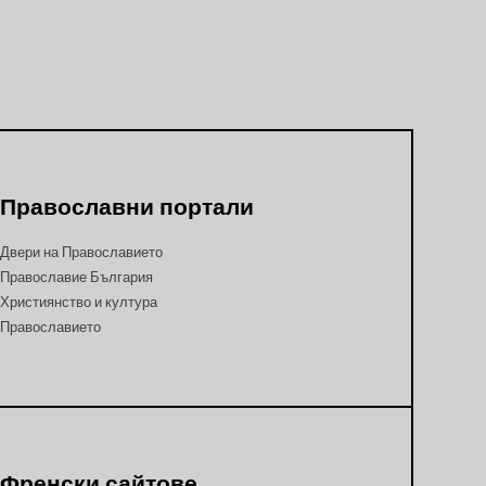
Православни портали
Двери на Православието
Православие България
Християнство и култура
Православието
Френски сайтове