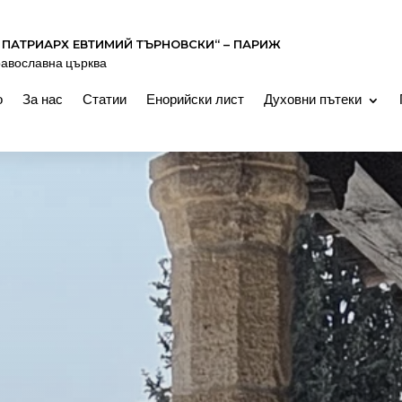
 ПАТРИАРХ ЕВТИМИЙ ТЪРНОВСКИ“ – ПАРИЖ
равославна църква
о
За нас
Статии
Енорийски лист
Духовни пътеки