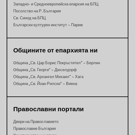
Западно- и Средноевропейска епархия на БПЦ
Посолство на Р. България
Св. Синод на БПЦ
Български културен институт – Париж
Общините от епархията ни
Oбщина „Св. Цар Борис Покръстител“ – Берлин
Oбщина „Св. Георги“ – Дюселдорф
Община „Св. Архангел Михаил“ – Хага
Община „Св. Йоан Рилски“ – Виена
Православни портали
Двери на Православието
Православие България