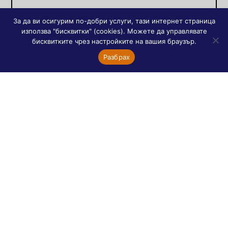
Френски сайтове
За да ви осигурим по-добри услуги, тази интернет страница
използва "бисквитки" (cookies). Можете да управлявате
Orthodoxie
бисквитките чрез настройките на вашия браузър.
Асоциация „Диалог между православни”
Разбрах
Православната църква днес
Православни храмове в Париж