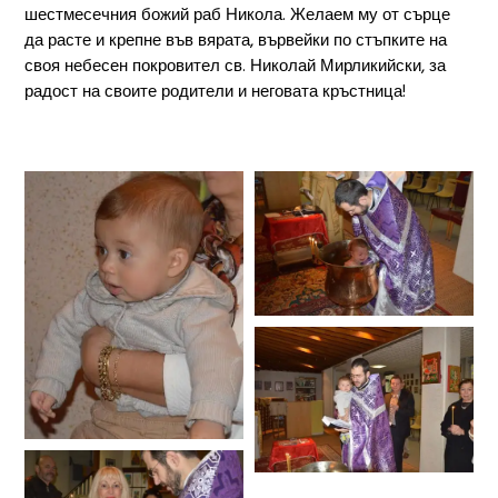
шестмесечния божий раб Никола. Желаем му от сърце
да расте и крепне във вярата, вървейки по стъпките на
своя небесен покровител св. Николай Мирликийски, за
радост на своите родители и неговата кръстница!