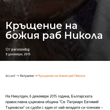
Кръщение на
божия раб Никола
От
paroissebg
9 декември, 2015
Accueil
Актуално
Кръщение на божия раб Никола
$
$
На Никулден, 6 декември 2015 година, Българската
православна църковна община “Св. Патриарх Евтимий
Търновски” се сдоби с един от най-младите си членове –