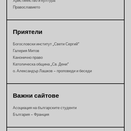
Християнство и култура
Православието
Приятели
Богословски институт „Свети Сергий“
Галерия Митов
Канонично право
Католическа община „Св. Дени“
о. Александър Лашков – проповеди и беседи
Важни сайтове
Асоциация на българските студенти
България – Франция