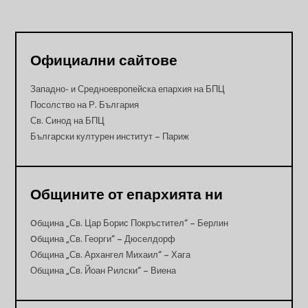
Официални сайтове
Западно- и Средноевропейска епархия на БПЦ
Посолство на Р. България
Св. Синод на БПЦ
Български културен институт – Париж
Общините от епархията ни
Oбщина „Св. Цар Борис Покръстител“ – Берлин
Oбщина „Св. Георги“ – Дюселдорф
Община „Св. Архангел Михаил“ – Хага
Община „Св. Йоан Рилски“ – Виена