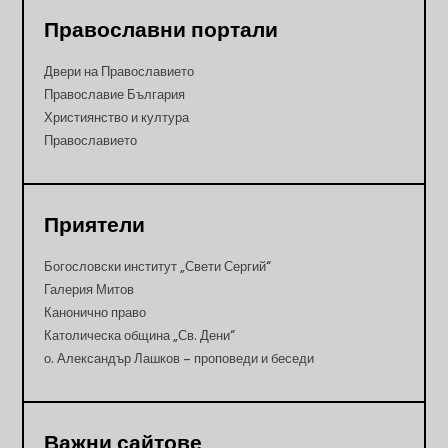
Православни портали
Двери на Православието
Православие България
Християнство и култура
Православието
Приятели
Богословски институт „Свети Сергий“
Галерия Митов
Канонично право
Католическа община „Св. Дени“
о. Александър Лашков – проповеди и беседи
Важни сайтове