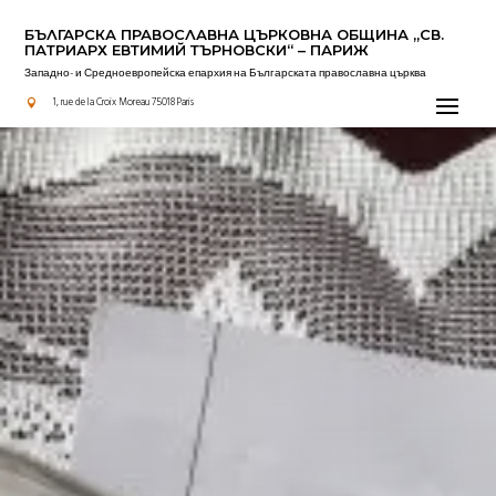
БЪЛГАРСКА ПРАВОСЛАВНА ЦЪРКОВНА OБЩИНА „СВ.
ПАТРИАРХ ЕВТИМИЙ ТЪРНОВСКИ“ – ПАРИЖ
Западно- и Средноевропейска епархия на Българската православна църква
Актуално
1, rue de la Croix Moreau 75018 Paris
