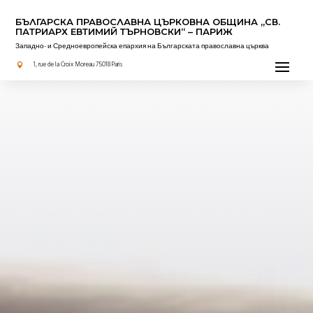
БЪЛГАРСКА ПРАВОСЛАВНА ЦЪРКОВНА OБЩИНА „СВ.
ПАТРИАРХ ЕВТИМИЙ ТЪРНОВСКИ“ – ПАРИЖ
Западно- и Средноевропейска епархия на Българската православна църква
Прочетено за вас
1, rue de la Croix Moreau 75018 Paris
