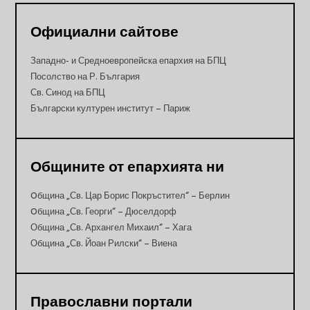
Официални сайтове
Западно- и Средноевропейска епархия на БПЦ
Посолство на Р. България
Св. Синод на БПЦ
Български културен институт – Париж
Общините от епархията ни
Oбщина „Св. Цар Борис Покръстител“ – Берлин
Oбщина „Св. Георги“ – Дюселдорф
Община „Св. Архангел Михаил“ – Хага
Община „Св. Йоан Рилски“ – Виена
Православни портали