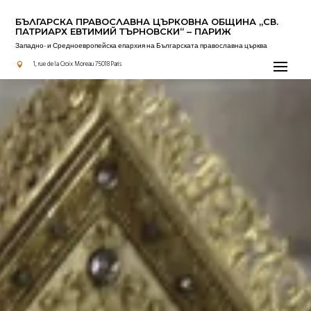
БЪЛГАРСКА ПРАВОСЛАВНА ЦЪРКОВНА OБЩИНА „СВ.
ПАТРИАРХ ЕВТИМИЙ ТЪРНОВСКИ“ – ПАРИЖ
Западно- и Средноевропейска епархия на Българската православна църква
Актуално
1, rue de la Croix Moreau 75018 Paris
