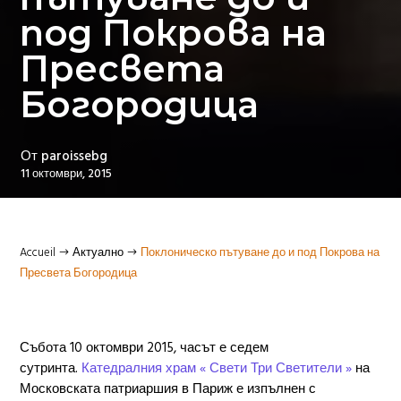
под Покрова на
Пресвета
Богородица
От
paroissebg
11 октомври, 2015
Accueil
Актуално
Поклоническо пътуване до и под Покрова на
$
$
Пресвета Богородица
Събота 10 октомври 2015, часът е седем
сутринта.
Катедралния храм « Свети Три Светители »
на
Московската патриаршия в Париж е изпълнен с