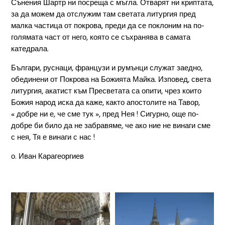
Сънения Шартр ни посреща с мъгла. Отварят ни криптата,
за да можем да отслужим там светата литургия пред
малка частица от покрова, преди да се поклоним на по-
голямата част от него, която се съхранява в самата
катедрала.
Българи, руснаци, французи и румънци служат заедно,
обединени от Покрова на Божията Майка. Изповед, света
литургия, акатист към Пресветата са опити, чрез които
Божия народ иска да каже, както апостолите на Тавор,
« добре ни е, че сме тук », пред Нея ! Сигурно, още по-
добре би било да не забравяме, че ако ние не винаги сме
с нея, Тя е винаги с нас !
о. Иван Карагеоргиев