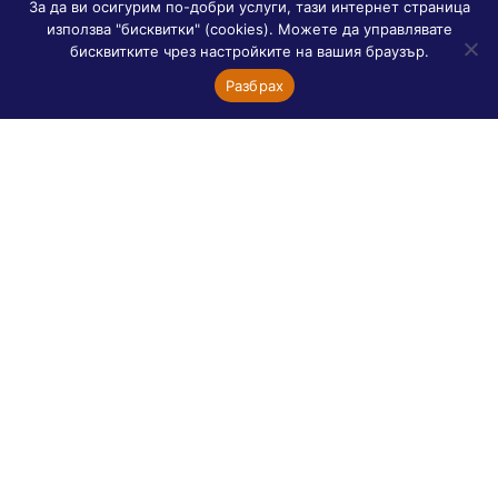
За да ви осигурим по-добри услуги, тази интернет страница
Приятели
използва "бисквитки" (cookies). Можете да управлявате
бисквитките чрез настройките на вашия браузър.
Богословски институт „Свети Сергий“
Разбрах
Галерия Митов
Канонично право
Католическа община „Св. Дени“
о. Александър Лашков – проповеди и беседи
Важни сайтове
Асоциация на българските студенти
България – Франция
Френски сайтове
Orthodoxie
Асоциация „Диалог между православни”