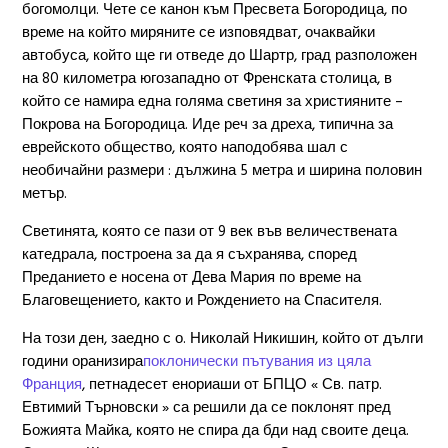
богомолци. Чете се канон към Пресвета Богородица, по
време на който миряните се изповядват, очаквайки
автобуса, който ще ги отведе до Шартр, град разположен
на 80 километра югозападно от Френската столица, в
който се намира една голяма светиня за християните –
Покрова на Богородица. Иде реч за дреха, типична за
еврейското общество, която наподобява шал с
необичайни размери : дължина 5 метра и ширина половин
метър.
Светинята, която се пази от 9 век във величествената
катедрала, построена за да я съхранява, според
Преданието е носена от Дева Мария по време на
Благовещението, както и Рождението на Спасителя.
На този ден, заедно с о. Николай Никишин, който от дълги
години оранизира
поклонически пътувания из цяла
Франция
, петнадесет енориаши от БПЦО « Св. патр.
Евтимий Търновски » са решили да се поклонят пред
Божията Майка, която не спира да бди над своите деца.