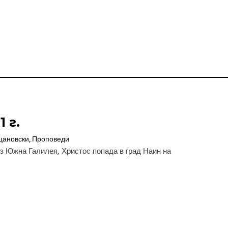
 г.
цановски
,
Проповеди
из Южна Галилея, Христос попада в град Наин на