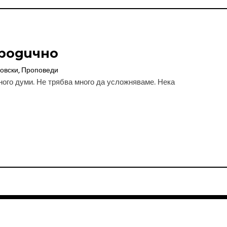
ородично
овски
,
Проповеди
ного думи. Не трябва много да усложняваме. Нека