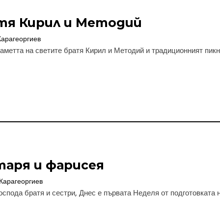
тя Кирил и Методий
Карагеоргиев
метта на светите братя Кирил и Методий и традиционният пикник
таря и фарисея
Карагеоргиев
спода братя и сестри, Днес е първата Неделя от подготовката ни