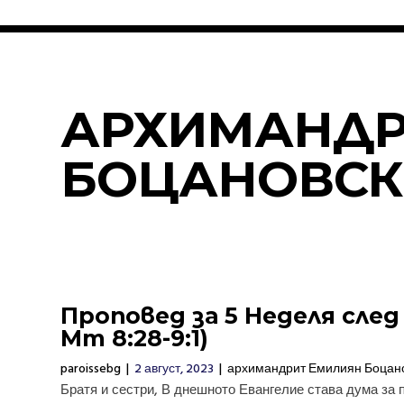
АРХИМАНДР
БОЦАНОВСК
Проповед за 5 Неделя след
Мт 8:28-9:1)
paroissebg
|
2 август, 2023
|
архимандрит Емилиян Боцан
Братя и сестри, В днешното Евангелие става дума за 