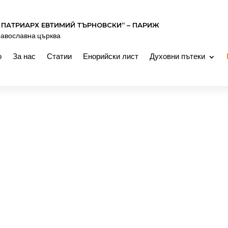
 ПАТРИАРХ ЕВТИМИЙ ТЪРНОВСКИ“ – ПАРИЖ
равославна църква
о
За нас
Статии
Енорийски лист
Духовни пътеки