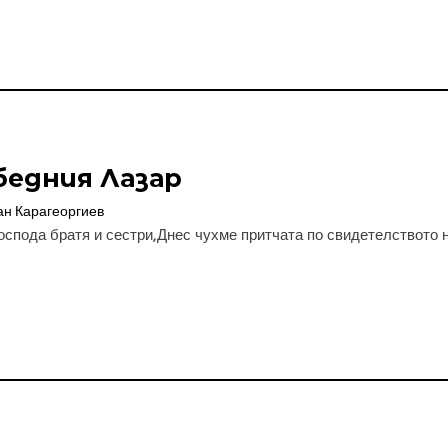
бедния Лазар
ан Карагеоргиев
оспода братя и сестри,Днес чухме притчата по свидетелството на