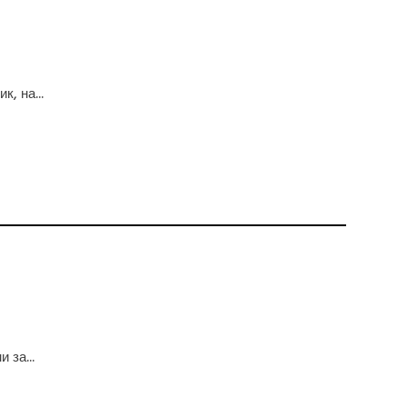
, на...
 за...