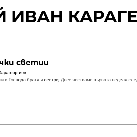
 ИВАН КАРАГ
ички светии
Карагеоргиев
и в Господа братя и сестри, Днес честваме първата неделя след