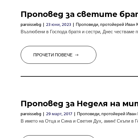
Проповед за светите бра
paroissebg
|
23 юни, 2023
|
Проповеди
,
протойерей Иван 
Възлюбени в Господа братя и сестри, Днес честваме па
ПРОЧЕТИ ПОВЕЧЕ
Проповед за Неделя на ми
paroissebg
|
29 март, 2017
|
Проповеди
,
протойерей Иван 
В името на Отца и Сина и Светия Дух, амин! Скъпи в Го