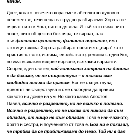
начин.
Днес, когато повечето хора сме в абсолютно духовно
невежество, тези неща са трудно разбираеми. Хората не
вярват нито в Бога, нито в дявола. И тъй като няма нито
човек, нито общество без вяра, те вярват, ала
във
фалшиви ценности, фалшиви вярвания
, има
стотици такива. Хората разбират понятието „вяра“ като
християнството, исляма, еврейството, религия с един Бог,
но има всякакви видове вярване, всякакви варианти.
Според един светец
най-голямата хитрост на дявола
е да докаже, че не съществува – и тогава сме
свободни всичко да правим
. Бог не съществува,
дяволът не съществува и сме свободни да правим
каквото ни дойде на ум. Но както казва Апостол
Павел,
всичко е разрешено, но не всичко е полезно.
Всичко е разрешено, но не искам от никого да съм
обладан, от нищо не съм обладан
. Това е най-важното,
братя и сестри, и поучението от това е,
Бог ни е показал,
че трябва да се приближаваме до Него
.
Той ни е дал