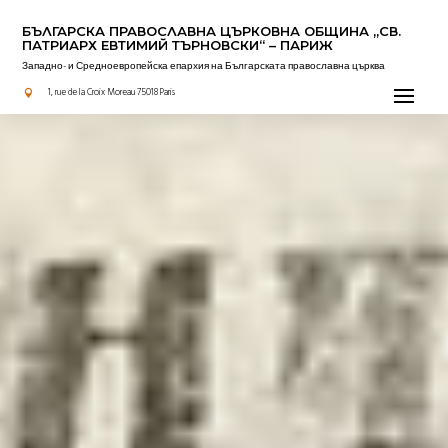
БЪЛГАРСКА ПРАВОСЛАВНА ЦЪРКОВНА OБЩИНА „СВ.
ПАТРИАРХ ЕВТИМИЙ ТЪРНОВСКИ“ – ПАРИЖ
Западно- и Средноевропейска епархия на Българската православна църква
архимандрит Емилиян Боцановски
|
Проповеди
1, rue de la Croix Moreau 75018 Paris
