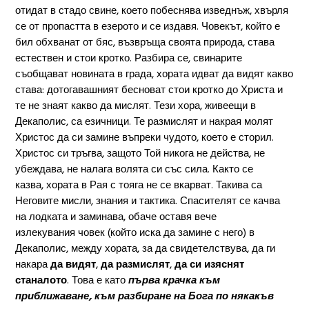
отидат в стадо свине, което побеснява изведнъж, хвърля
се от пропастта в езерото и се издавя. Човекът, който е
бил обхванат от бяс, възвръща своята природа, става
естествен и стои кротко. Разбира се, свинарите
съобщават новината в града, хората идват да видят какво
става: дотогавашният бесноват стои кротко до Христа и
те не знаят какво да мислят. Тези хора, живеещи в
Декаполис, са езичници. Те размислят и накрая молят
Христос да си замине въпреки чудото, което е сторил.
Христос си тръгва, защото Той никога не действа, не
убеждава, не налага волята си със сила. Както се
казва, хората в Рая с тояга не се вкарват. Такива са
Неговите мисли, знания и тактика. Спасителят се качва
на лодката и заминава, обаче оставя вече
излекувания човек (който иска да замине с него) в
Декаполис, между хората, за да свидетелствува, да ги
накара
да видят
,
да размислят
,
да си изяснят
станалото
. Това е като
първа крачка към
приближаване, към разбиране на Бога по някакъв