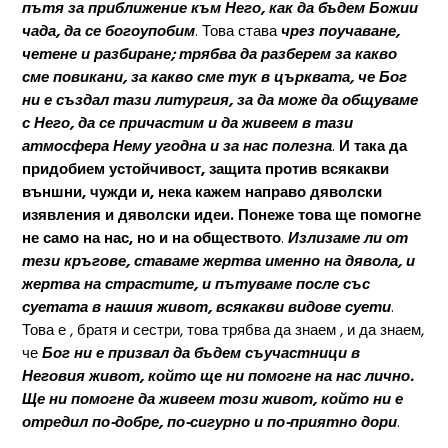
пътя за приближение към Него, как да бъдем Божии
чада, да се богоупобим
. Това става
чрез поучаване,
четене и разбиране; трябва да разберем за какво
сме повикани, за какво сме тук в църквата, че Бог
ни е създал тази литургия, за да може да общуваме
с Него, да се причастим и да живеем в тази
атмосфера Нему угодна и за нас полезна
.
И така да
придобием устойчивост, защита против всякакви
външни, чужди и, нека кажем направо дяволски
изявления и дяволски идеи. Понеже това ще помогне
не само на нас, но и на обществото
.
Излизаме ли от
тези кръгове, ставаме жертва именно на дявола, и
жертва на страстите, и пътуваме после със
суетата в нашия живот, всякакви видове суети
.
Това е , братя и сестри, това трябва да знаем , и да знаем,
че
Бог ни е призвал да бъдем съучастници в
Неговия живот, който ще ни помогне на нас лично.
Ще ни помогне да живеем този живот, който ни е
отредил по-добре, по-сигурно и по-приятно дори
.