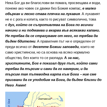
Нека Бог да ви благослови ви помага, просвещава и води,
понеже ако човек се движи без Божия компас,
е малко
объркан и лесно става плячка на лукавия
. А лукавият
не е с рога и копита, както го рисуват символично, това
е
дух, който се съпротивлява на Бога по всички
начини и ни подмамва и вкарва във всякакви капани.
Не трябва да се страхуваме от него, но трябва да
бъдем бдителни
. А правилния път ни е определен от
преди всичко от
десетте Божии заповеди
, които не
само християнски, но са основа на всяко нормално
общество, без които то се разпада.
А
за нас,
християните, Бог е показал друг път, който сами
трябва да търсим и сами да го намерим, и да
търсим тая пътеводна карта към Бога – ние сме
призвани да се уподобим на Бога, да бъдем близки до
Него
.
Амин!