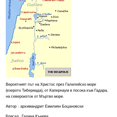
Вероятният път на Христос през Галилейско море
(езерото Тибериада), от Капернаум в посока към Гадара,
на североизток от Мъртво море.
Автор : архимандрит Емилиян Боцановски
Bписал : Галина Кънева