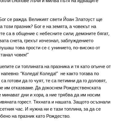
 топли снопове лъчи и милва пътя на идващите
Бог се ражда. Великият свети Йоан Златоуст ще
 този празник? Бог е на земята, а човекът на
те са в общение с небесните сили; демоните бягат,
вата снета, грехът изчезнал, заблуждението
лушаш това прости се с унинието, по-високо от
станал човек!”
епите си топлината на празника и тя като огънче от
напевно: “Коледа! Коледа!” не както тогава по
са готови да го чуят, те са петимни да го доловят,
а не им отказваме. Да докоснем Рождественската
 минават дни и хора, а ние трябва да им носим
ивяната горест. Тяхната и нашата. Защото осъзнали
сетния час. И нужна ни е тази топлина, за да се
бено на празник като Рождество.