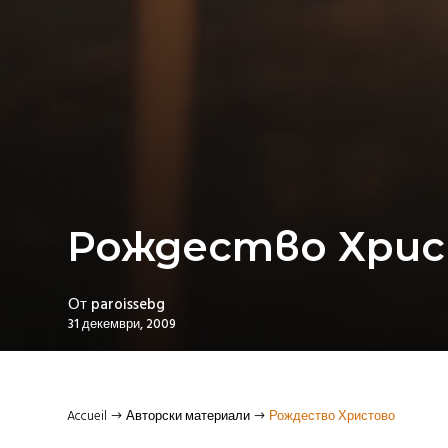
Рождество Хри
От
paroissebg
31 декември, 2009
Accueil
Авторски материали
Рождество Христово
$
$