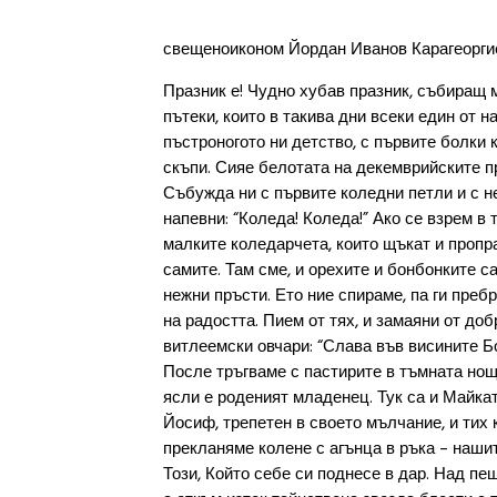
свещеноиконом Йордан Иванов Карагеорги
Празник е! Чудно хубав празник, събиращ 
пътеки, които в такива дни всеки един от н
пъстроногото ни детство, с първите болки
скъпи. Сияе белотата на декемврийските п
Събужда ни с първите коледни петли и с н
напевни: “Коледа! Коледа!” Ако се взрем в
малките коледарчета, които щъкат и пропр
самите. Там сме, и орехите и бонбонките с
нежни пръсти. Ето ние спираме, па ги пре
на радостта. Пием от тях, и замаяни от до
витлеемски овчари: “Слава във висините Бо
После тръгваме с пастирите в тъмната нощ
ясли е роденият младенец. Тук са и Майкат
Йосиф, трепетен в своето мълчание, и тих 
прекланяме колене с агънца в ръка – наши
Този, Който себе си поднесе в дар. Над пе