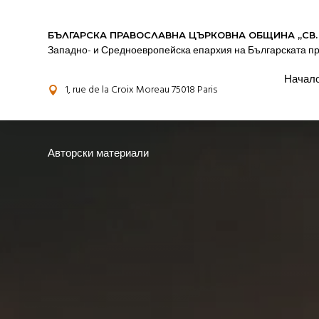
БЪЛГАРСКА ПРАВОСЛАВНА ЦЪРКОВНА OБЩИНА „СВ.
Западно- и Средноевропейска епархия на Българската п
Начал
1, rue de la Croix Moreau 75018 Paris

Авторски материали