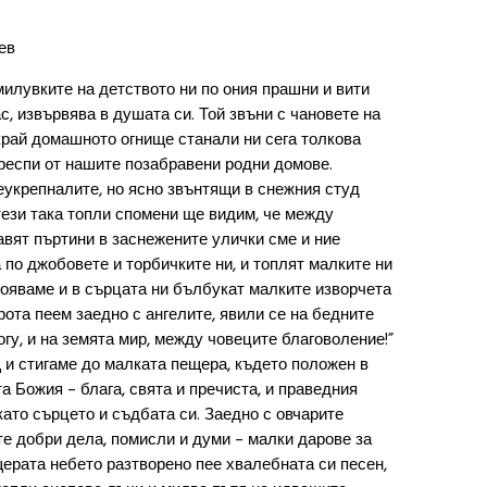
ев
милувките на детството ни по ония прашни и вити
ас, извървява в душата си. Той звъни с чановете на
 край домашното огнище станали ни сега толкова
респи от нашите позабравени родни домове.
еукрепналите, но ясно звънтящи в снежния студ
 тези така топли спомени ще видим, че между
авят пъртини в заснежените улички сме и ние
а по джобовете и торбичките ни, и топлят малките ни
брояваме и в сърцата ни бълбукат малките изворчета
брота пеем заедно с ангелите, явили се на бедните
гу, и на земята мир, между човеците благоволение!”
 и стигаме до малката пещера, където положен в
а Божия – блага, свята и пречиста, и праведния
като сърцето и съдбата си. Заедно с овчарите
те добри дела, помисли и думи – малки дарове за
щерата небето разтворено пее хвалебната си песен,