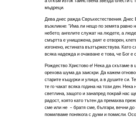
а откъм изток тайнствена звезда блести с
мъдреци.
Дева днес ражда Свръхестествения. Днес 
възкликне: ”Има ли нещо по земята равно на
небето; ангелите служат на людете, а люде
смъртта е унищожена, раят е отворен, клет
изгонено, истината възтържествува. Като с
всяка надежда и очакване е това, че Бог е 
Рождество Христово е! Нека да скътаме в ш
орехова шума да заискри. Да кажем отново 
старите къщурки и улици, а в душите си. Те 
те го чакат всяка година на този ден. Нек
светлина, защото и занапред покрай нас ще
радост, която като тътен да премахва преж
сме или не – братя сме, българи, вечни до 
помилваме понякога с думи и помисли. Осо