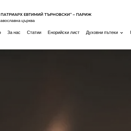
 ПАТРИАРХ ЕВТИМИЙ ТЪРНОВСКИ“ – ПАРИЖ
равославна църква
о
За нас
Статии
Енорийски лист
Духовни пътеки