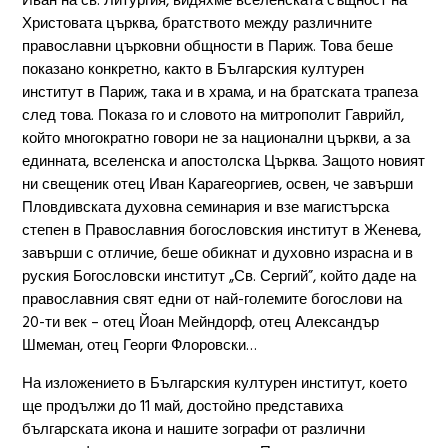
Иван на св. Литургия, видяхме вселенската същност на
Христовата църква, братството между различните
православни църковни общности в Париж. Това беше
показано конкретно, както в Българския културен
институт в Париж, така и в храма, и на братската трапеза
след това. Показа го и словото на митрополит Гаврийл,
който многократно говори не за национални църкви, а за
единната, вселенска и апостолска Църква. Защото новият
ни свещеник отец Иван Карагеоргиев, освен, че завърши
Пловдивската духовна семинария и взе магистърска
степен в Православния богословския институт в Женева,
завърши с отличие, беше обикнат и духовно израсна и в
руския Богословски институт „Св. Сергий”, който даде на
православния свят едни от най-големите богослови на
20-ти век – отец Йоан Мейндорф, отец Александър
Шмеман, отец Георги Флоровски…
На изложението в Българския културен институт, което
ще продължи до 11 май, достойно представиха
българската икона и нашите зографи от различни