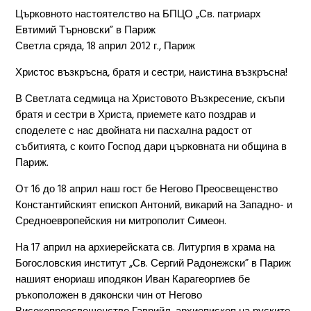
Църковното настоятелство на БПЦО „Св. патриарх
Евтимий Търновски” в Париж
Светла сряда, 18 април 2012 г., Париж
Христос възкръсна, братя и сестри, наистина възкръсна!
В Светлата седмица на Христовото Възкресение, скъпи
братя и сестри в Христа, приемете като поздрав и
споделете с нас двойната ни пасхална радост от
събитията, с които Господ дари църковната ни община в
Париж.
От 16 до 18 април наш гост бе Негово Преосвещенство
Константийският епископ Антоний, викарий на Западно- и
Средноевропейския ни митрополит Симеон.
На 17 април на архиерейската св. Литургия в храма на
Богословския институт „Св. Сергий Радонежски” в Париж
нашият енориаш иподякон Иван Карагеоргиев бе
ръкоположен в дяконски чин от Негово