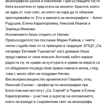
иконографски школи и поколения. Присъстващите гости
бяха възхитени от красотата на иконите. Красота, която
не идва от този свят, но която ни кара да го обикнем
преоткривайки го. Ето и имената на иконографите – Ангел
Радушев, Елена Карагеоргиева, Николай Иванов и
Зорница Иванова.
Изложението беше открито от Негово
Превъзходителство посланик Марин Райков, с чието
лично съдействие то се превърна в традиция. БПЦО „Св.
патриарх Евтимий Търновски” като домакин беше
представена от своя епископ Антоний, който изрази
радоста си, че храма на културата и храма на вярата са
се обединили посредством православната икона, след
това с много обич ни поздрави Негово
Високопреосвещенство архиепископ Гаврийл, отец
Николай Озолин – професор по иконография при
Богословския институт „Св. Сергий” в Париж и Елена
Карагеоргиева – участник и куратор на изложението,
която ни въведе в съкровенния свят на иконографа.