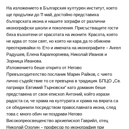
На изложението в Българския културен институт, което
ще продължи до 11 май, достойно представиха
българската икона и нашите зографи от различни
иконографски школи и поколения. Присъстващите гости
бяха възхитени от красотата на иконите. Красота, която
не идва от този свят, но която ни кара да го обикнем
преоткривайки го. Ето и имената на иконографите – Ангел
Радушев, Елена Карагеоргиева, Николай Иванов и
Зорница Иванова.
Изложението беше открито от Негово
Превъзходителство посланик Марин Райков, с чието
лично съдействие то се превърна в традиция. БПЦО „Св.
патриарх Евтимий Търновски” като домакин беше
представена от своя епископ Антоний, който изрази
радоста си, че храма на културата и храма на вярата са
се обединили посредством православната икона, след
това с много обич ни поздрави Негово
Високопреосвещенство архиепископ Гаврийл, отец
Николай Озолин – професор по иконография при