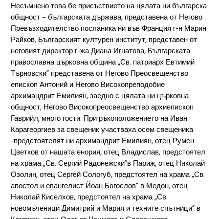
Несъмнено това бе присъствието на цялата ни българска
общност – българската държава, представена от Негово
Превъзходителство посланика ни във Франция г-н Марин
Райков, Българският културен институт, представен от
неговият директор г-жа Диана Игнатова, Българската
православна църковна община „Св. патриарх Евтимий
Търновски” представена от Негово Преосвещенство
епископ Антоний и Негово Високопреподобие
архимандрит Емилиян, заедно с цялата ни църковна
общност, Негово Високопреосвещенство архиепископ
Гаврийл, много гости. При ръкоположението на Иван
Карагеоргиев за свещеник участваха осем свещеника
-предстоятелят ни архимандрит Емилиян, отец Румен
Цветков от нашата енория, отец Владислав, предстоятел
на храма „Св. Сергий Радонежски”в Париж, отец Николай
Озолин, отец Сергeй Сологуб, предстоятел на храма „Св.
апостол и евангелист Йоан Богослов” в Медон, отец
Николай Киселхов, предстоятел на храма „Св.
новомъченици Димитрий и Мария и техните спътници” в