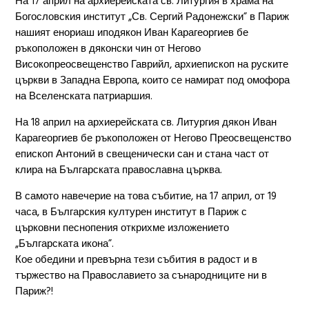
На 17 април на архиерейската св. Литургия в храма на
Богословския институт „Св. Сергий Радонежски” в Париж
нашият енориаш иподякон Иван Карагеоргиев бе
ръкоположен в дяконски чин от Негово
Високопреосвещенство Гаврийл, архиепископ на руските
църкви в Западна Европа, които се намират под омофора
на Вселенската патриаршия.
На 18 април на архиерейската св. Литургия дякон Иван
Карагеоргиев бе ръкоположен от Негово Преосвещенство
епископ Антоний в свещенически сан и стана част от
клира на Българската православна църква.
В самото навечерие на това събитие, на 17 април, от 19
часа, в Българския културен институт в Париж с
църковни песнопения открихме изложението
„Българската икона”.
Кое обедини и превърна тези събития в радост и в
тържество на Православието за сънародниците ни в
Париж?!