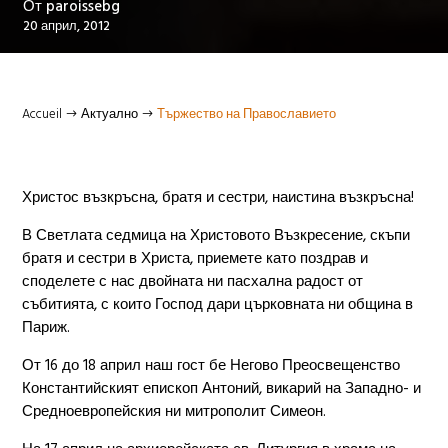
От
paroissebg
20 април, 2012
Accueil
Актуално
Тържество на Православието
$
$
Христос възкръсна, братя и сестри, наистина възкръсна!
В Светлата седмица на Христовото Възкресение, скъпи
братя и сестри в Христа, приемете като поздрав и
споделете с нас двойната ни пасхална радост от
събитията, с които Господ дари църковната ни община в
Париж.
От 16 до 18 април наш гост бе Негово Преосвещенство
Константийският епископ Антоний, викарий на Западно- и
Средноевропейския ни митрополит Симеон.