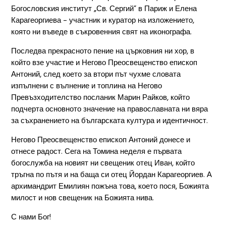
Богословския институт „Св. Сергий” в Париж и Елена
Карагеоргиева – участник и куратор на изложението,
която ни въведе в съкровенния свят на иконографа.
Последва прекрасното пение на църковния ни хор, в
който взе участие и Негово Преосвещенство епископ
Антоний, след което за втори път чухме словата
изпълнени с вълнение и топлина на Негово
Превъзходителство посланик Марин Райков, който
подчерта основното значение на православната ни вяра
за съхранението на българската култура и идентичност.
Негово Преосвещенство епископ Антоний донесе и
отнесе радост. Сега на Томина неделя е първата
богослужба на новият ни свещеник отец Иван, който
тръгна по пътя и на баща си отец Йордан Карагеоргиев. А
архимандрит Емилиян пожъна това, което пося, Божията
милост и нов свещеник на Божията нива.
С нами Бог!