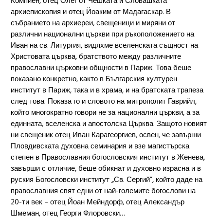
Компиен, отец Олег от Чешката и Словашката
архиепископия и отец Йоаким от Мадагаскар. В
събранието на архиереи, свещеници и миряни от
различни национални църкви при ръкоположението на
Иван на св. Литургия, видяхме вселенската същност на
Христовата църква, братството между различните
православни църковни общности в Париж. Това беше
показано конкретно, както в Българския културен
институт в Париж, така и в храма, и на братската трапеза
след това. Показа го и словото на митрополит Гаврийл,
който многократно говори не за национални църкви, а за
единната, вселенска и апостолска Църква. Защото новият
ни свещеник отец Иван Карагеоргиев, освен, че завърши
Пловдивската духовна семинария и взе магистърска
степен в Православния богословския институт в Женева,
завърши с отличие, беше обикнат и духовно израсна и в
руския Богословски институт „Св. Сергий”, който даде на
православния свят едни от най-големите богослови на
20-ти век – отец Йоан Мейндорф, отец Александър
Шмеман, отец Георги Флоровски…