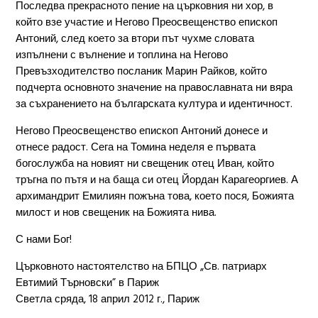
Последва прекрасното пение на църковния ни хор, в
който взе участие и Негово Преосвещенство епископ
Антоний, след което за втори път чухме словата
изпълнени с вълнение и топлина на Негово
Превъзходителство посланик Марин Райков, който
подчерта основното значение на православната ни вяра
за съхранението на българската култура и идентичност.
Негово Преосвещенство епископ Антоний донесе и
отнесе радост. Сега на Томина неделя е първата
богослужба на новият ни свещеник отец Иван, който
тръгна по пътя и на баща си отец Йордан Карагеоргиев. А
архимандрит Емилиян пожъна това, което пося, Божията
милост и нов свещеник на Божията нива.
С нами Бог!
Църковното настоятелство на БПЦО „Св. патриарх
Евтимий Търновски” в Париж
Светла сряда, 18 април 2012 г., Париж