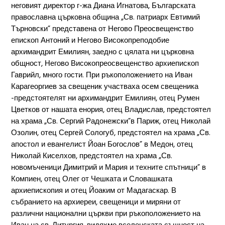
неговият директор г-жа Диана Игнатова, Българската
православна църковна община „Св. патриарх Евтимий
Търновски” представена от Негово Преосвещенство
епископ Антоний и Негово Високопреподобие
архимандрит Емилиян, заедно с цялата ни църковна
общност, Негово Високопреосвещенство архиепископ
Гаврийл, много гости. При ръкоположението на Иван
Карагеоргиев за свещеник участваха осем свещеника
-предстоятелят ни архимандрит Емилиян, отец Румен
Цветков от нашата енория, отец Владислав, предстоятел
на храма „Св. Сергий Радонежски”в Париж, отец Николай
Озолин, отец Сергeй Сологуб, предстоятел на храма „Св.
апостол и евангелист Йоан Богослов” в Медон, отец
Николай Киселхов, предстоятел на храма „Св.
новомъченици Димитрий и Мария и техните спътници” в
Компиен, отец Олег от Чешката и Словашката
архиепископия и отец Йоаким от Мадагаскар. В
събранието на архиереи, свещеници и миряни от
различни национални църкви при ръкоположението на