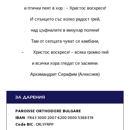
и птички пеят в хор : – Христос воскресе!
И слънцето със колко радост грей,
над цъфналите в мизухар поляни!
Там от селцата чуват се камбани,
– Христос воскресе! – всяка громко пей
и всички хора гледат се засмяни.
Архимандрит Серафим (Алексиев)
ЗА ДАРЕНИЯ
PAROISSE ORTHODOXE BULGARE
IBAN
: FR43 3000 2007 6200 0000 5368 E19
Code BIC
: CRLYFRPP