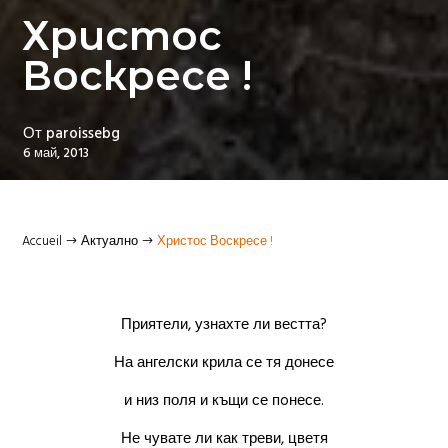
Христос
Воскресе !
От
paroissebg
6 май, 2013
Accueil
Актуално
Христос Воскресе !
$
$
Приятели, узнахте ли вестта?
На ангелски крила се тя донесе
и низ поля и къщи се пoнесе.
Не чувате ли как треви, цветя