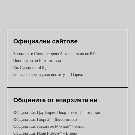
Официални сайтове
Западно- и Средноевропейска епархия на БПЦ
Посолство на Р. България
Св. Синод на БПЦ
Български културен институт – Париж
Общините от епархията ни
Oбщина „Св. Цар Борис Покръстител“ – Берлин
Oбщина „Св. Георги“ – Дюселдорф
Община „Св. Архангел Михаил“ – Хага
Община „Св. Йоан Рилски“ – Виена