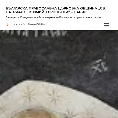
БЪЛГАРСКА ПРАВОСЛАВНА ЦЪРКОВНА OБЩИНА „СВ.
ПАТРИАРХ ЕВТИМИЙ ТЪРНОВСКИ“ – ПАРИЖ
Западно- и Средноевропейска епархия на Българската православна църква
Актуално
1, rue de la Croix Moreau 75018 Paris
