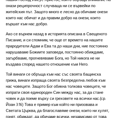
онази реципрочност случваща ни се вървейки по
житейския път. Защото много е лесно да обичаме онези
които нас обичат и да правим добро на онези, които
вършат към нас добро.
Ако се върнем назад в историята описана в Свещеното
Писание, и си спомним, че още от времето на нашите
прародители Адам и Ева та до наши дни, ние постоянно
нарушаваме Божиите заповеди, постоянно обиждаме,
загърбваме, прогневяваме Бога, но Той никога не ни
въздава според нашето отношение към Него.
Той винаги се обръща към нас със своята бащинска
грижа, винаги изпраща своята безпределна любов към
нас човеците. Защото Бог обикна толкова човеците, че
изпрати своя единороден Син между нас, за да стане
човек и да поеме върху си греховете на всички нас.(ср.
Йоан 3:16) Това е пример към който ни призовава и
Светата Църква, да благославяме онези, които ни хулят,
гонят, обиждат, да обичаме всички, независимо от това