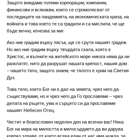
Защото виждаме големи корпорации, компании,
финансови и всякакви, които се сгромолясват от
последиците на пандемията, на икономическата криза, на
войната и това което те са градили и са мислили, че ще
бъде вечно, изчезва за миг.
Ако ние градим върху пясък, ще се срути нашият градеж.
Но ако ние градим върху твърдата скала, която е
Христос, и вълните на житейското море никога няма да ни
разклатят, нито да разрушат нашата крепост, нашия дом
– нашето тяло, защото знаем, че тялото е храм на Светия
Дух.
Това тяло, което Бог ни е дал на земята, чрез него да
съществуваме, но и чрез него да Го прославяме – чрез
делата на ръцете, ума и сърцето си да прославяме
нашият Небесен Отец.
Честит и благословен неделен ден на всички вас! Нека
Бог на мира на милостта и милосърдието да ви дарува
крепко здраве, от което всеки един от нас има нужда, за