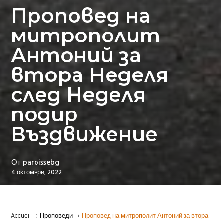
Проповед на
митрополит
Антоний за
втора Неделя
след Неделя
подир
Въздвижение
От
paroissebg
4 октомври, 2022
Accueil
Проповеди
Проповед на митрополит Антоний за втора
$
$