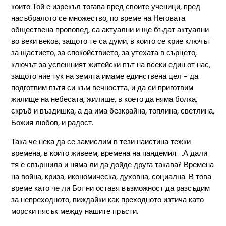
които Той е изрекъл тогава пред своите ученици, пред
насъбралото се множество, по време на Неговата
обществена проповед, са актуални и ще бъдат актуални
во веки веков, защото те са думи, в които се крие ключът
за щастието, за спокойствието, за утехата в сърцето,
ключът за успешният житейски път на всеки един от нас,
защото ние тук на земята имаме единствена цел – да
подготвим пътя си към вечността, и да си приготвим
жилище на небесата, жилище, в което да няма болка,
скръб и въздишка, а да има безкрайна, топлина, светлина,
Божия любов, и радост.
Така че нека да се замислим в тези наистина тежки
времена, в които живеем, времена на пандемия….А дали
тя е свършила и няма ли да дойде друга такава? Времена
на война, криза, икономическа, духовна, социална. В това
време като че ли Бог ни оставя възможност да разсъдим
за непреходното, виждайки как преходното изтича като
морски пясък между нашите пръсти.