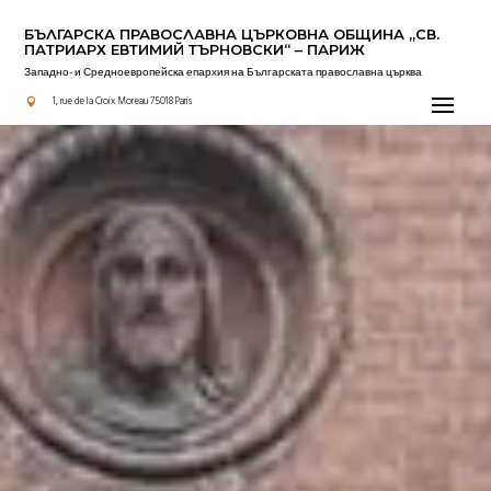
БЪЛГАРСКА ПРАВОСЛАВНА ЦЪРКОВНА OБЩИНА „СВ.
ПАТРИАРХ ЕВТИМИЙ ТЪРНОВСКИ“ – ПАРИЖ
Западно- и Средноевропейска епархия на Българската православна църква
Проповеди
1, rue de la Croix Moreau 75018 Paris
