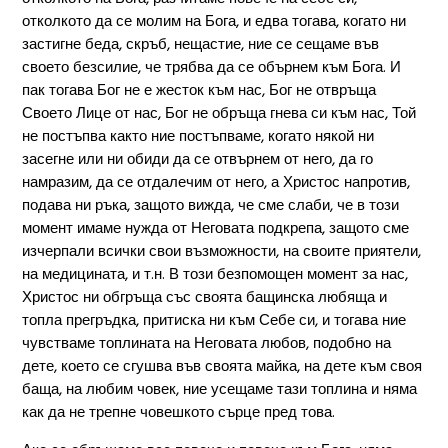
отколкото да се молим на Бога, и едва тогава, когато ни
застигне беда, скръб, нещастие, ние се сещаме във
своето безсилие, че трябва да се обърнем към Бога. И
пак тогава Бог не е жесток към нас, Бог не отвръща
Своето Лице от нас, Бог не обръща гнева си към нас, Той
не постъпва както ние постъпваме, когато някой ни
засегне или ни обиди да се отвърнем от него, да го
намразим, да се отдалечим от него, а Христос напротив,
подава ни ръка, защото вижда, че сме слаби, че в този
момент имаме нужда от Неговата подкрепа, защото сме
изчерпали всички свои възможности, на своите приятели,
на медицината, и т.н. В този безпомощен момент за нас,
Христос ни обгръща със своята бащинска любяща и
топла прегръдка, притиска ни към Себе си, и тогава ние
чувстваме топлината на Неговата любов, подобно на
дете, което се сгушва във своята майка, на дете към своя
баща, на любим човек, ние усещаме тази топлина и няма
как да не трепне човешкото сърце пред това.