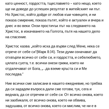
като ценност, гордостта, тщеславието – като нещо, което
ще ни доведе до успешен резултат в житейският ни път.
Но Христос, който дойде от любов към човеците, и ни
показа смирение, показа пътят, който е актуален и вчера и
днес и во веки. Онзи простичък път на следването на
Христос, в изкачването на Голгота, пътя на нашето дело
на спасение.
Христос казва: „който иска да върви след Мене, нека се
отрече от себе си“(Марк 8:34). Тези думи означават да
отхвърли всичко от себе си, и гордостта, и себелюбието,
цялата суета, т.е. всички онези грижи, които ни
отдалечават от Бога, „…да вземе кръста си и Ме
последва.“
Ние всички сме залисани в нашето ежедневие, но трябва
да си зададем въпроса дали сме готови, тук, сега и
веднага, да се отречем от себе си. От всичко онова, което
ни заобикаля, от всичко онова, което ни обвива,
задушава, от всичко онова, което си мислим, че ни е в