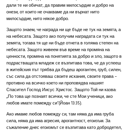
дали те ни обичат, да правим милосърдие и добро на
онези, от които не очакваме да ни върнат нито
милосърдие, нито някое добро.
Защото знаем, че награда ни ще бъде не тук на земята, а
на небесата. Защото ако получим наградата си тук на
земята, тогава тя ще ни бъде отнета в голяма степен на
небесата. Защото живеем във време на промяна на
ценности, промяна на понятията за добро и зло, защото в
подрастващата младеж се възпитава това, че да успееш
в житейския път трябва да бъдеш арогантен, груб, силен,
със сила да отстояваш своите искания, своите права –
противно на всичко което ни проповядва нашият
Спасител Господ Иисус Христос. Защото Той ни казва:
„По това ще познаят всички, че сте Мои ученици, ако
любов имате помежду си“(Йоан 13:35).
Ако имаме любов помежду си, там няма да има груба
сила, няма да има агресия, арогантност, егоизъм. За
съжаление днес егоизмът се възпитава като добродетел,