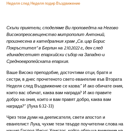
Неделя след Неделя подир Въздвижение
Скъпи приятели, споделяме Ви проповедта на Негово
Високопреосвещенство митрополит Антоний,
произнесена в катедралния храм „Св. цар Борис
Покръстител“ в Берлин на 2.10.2022 г., ден след
eдинадесетият епархийски събор на Западно-и
Средноевропейската епархия.
Ваше Високо преподобие, досточтими отци, братя и
сестри, в днес прочетеното свето евангелие във Втората
Неделя след Въздвижение се казва:” И ако обичате ония,
които вас обичат, каква вам награда? И ако правите
добро на ония, които и вам правят добро, каква вам
награда?“ (Лука 6:32-33)
Чрез тези думи на дееписателя, свети апостол и
евангелист Лука, чухме тези твърде поучителни слова на
нашия Господ Иисус Христос, койтo обръща внимание на