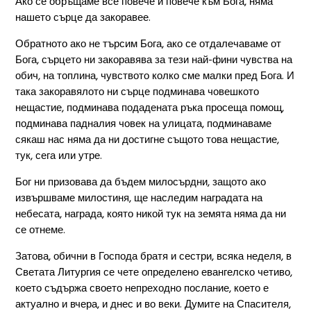
Ако се обръщаме все повече и повече към Бога, няма
нашето сърце да закоравее.
Обратното ако не търсим Бога, ако се отдалечаваме от
Бога, сърцето ни закоравява за тези най-фини чувства на
обич, на топлина, чувството колко сме малки пред Бога. И
така закоравялото ни сърце подминава човешкото
нещастие, подминава подадената ръка просеща помощ,
подминава падналия човек на улицата, подминаваме
сякаш нас няма да ни достигне същото това нещастие,
тук, сега или утре.
Бог ни призовава да бъдем милосърдни, защото ако
извършваме милостиня, ще наследим наградата на
небесата, награда, която никой тук на земята няма да ни
се отнеме.
Затова, обични в Господа братя и сестри, всяка неделя, в
Светата Литургия се чете определено евангелско четиво,
което съдържа своето непреходно послание, което е
актуално и вчера, и днес и во веки. Думите на Спасителя,