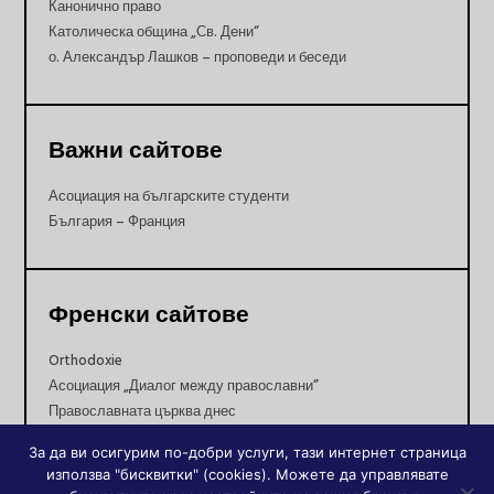
Канонично право
Католическа община „Св. Дени“
о. Александър Лашков – проповеди и беседи
Важни сайтове
Асоциация на българските студенти
България – Франция
Френски сайтове
Orthodoxie
Асоциация „Диалог между православни”
Православната църква днес
Православни храмове в Париж
За да ви осигурим по-добри услуги, тази интернет страница
използва "бисквитки" (cookies). Можете да управлявате