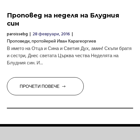
Проповед на неделя на Блудния
син
paroissebg
|
28 февруари, 2016
|
Проповеди
,
протойерей Иван Карагеоргиев
В името на Отца и Сина и Светия Дух, амин! Скъпи братя
и сестри, Днес светата Църква чества Неделята на
Блудния син. И...
ПРОЧЕТИ ПОВЕЧЕ