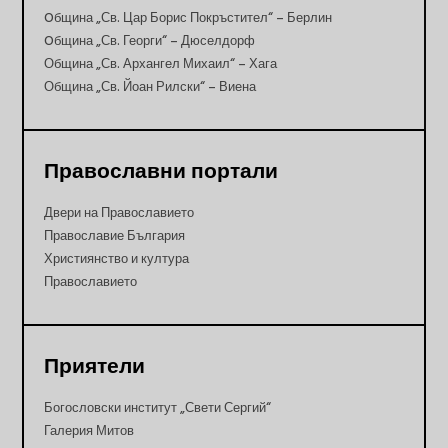
Oбщина „Св. Цар Борис Покръстител“ – Берлин
Oбщина „Св. Георги“ – Дюселдорф
Община „Св. Архангел Михаил“ – Хага
Община „Св. Йоан Рилски“ – Виена
Православни портали
Двери на Православието
Православие България
Християнство и култура
Православието
Приятели
Богословски институт „Свети Сергий“
Галерия Митов