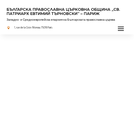
БЪЛГАРСКА ПРАВОСЛАВНА ЦЪРКОВНА OБЩИНА „СВ.
ПАТРИАРХ ЕВТИМИЙ ТЪРНОВСКИ“ – ПАРИЖ
Западно- и Средноевропейска епархия на Българската православна църква
1, rue de la Croix Moreau 75018 Paris
