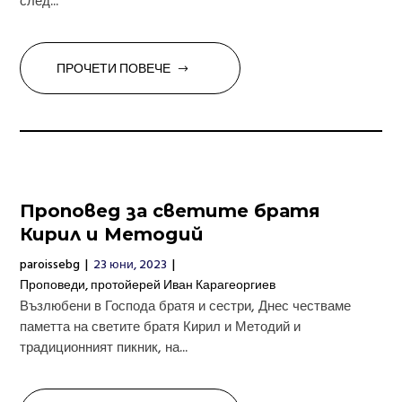
след...
ПРОЧЕТИ ПОВЕЧЕ
Проповед за светите братя
Кирил и Методий
paroissebg
|
23 юни, 2023
|
Проповеди
,
протойерей Иван Карагеоргиев
Възлюбени в Господа братя и сестри, Днес честваме
паметта на светите братя Кирил и Методий и
традиционният пикник, на...