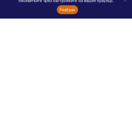
бисквитките чрез настройките на вашия браузър.
Разбрах