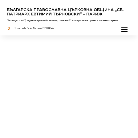
БЪЛГАРСКА ПРАВОСЛАВНА ЦЪРКОВНА OБЩИНА „СВ.
ПАТРИАРХ ЕВТИМИЙ ТЪРНОВСКИ“ – ПАРИЖ
Западно- и Средноевропейска епархия на Българската православна църква
1, rue de la Croix Moreau 75018 Paris
