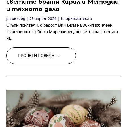
светите братя Кирил и Методий
и тяхното дело
paroissebg
|
23 април, 2026
|
Енорииски вести
Скъпи приятели, с радост Ви каним на 30-ия юбилеен
традиционен събор в Моренвилие, посветен на празника
на...
ПРОЧЕТИ ПОВЕЧЕ