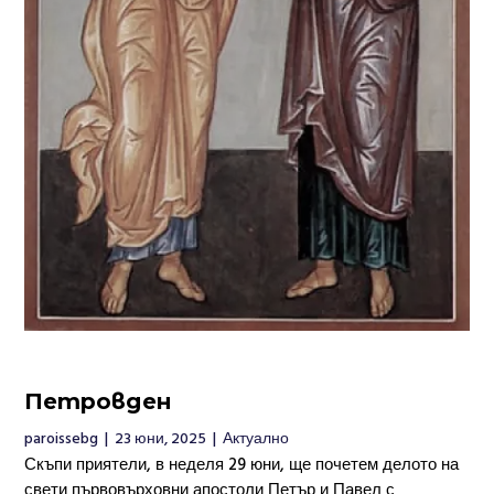
Петровден
paroissebg
|
23 юни, 2025
|
Актуално
Скъпи приятели, в неделя 29 юни, ще почетем делото на
свети първовърховни апостоли Петър и Павел с