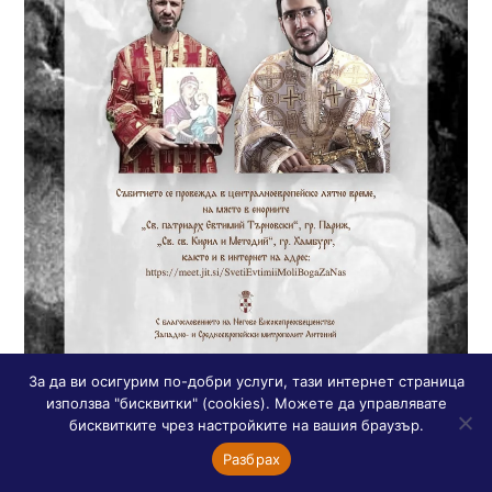
За да ви осигурим по-добри услуги, тази интернет страница
използва "бисквитки" (cookies). Можете да управлявате
Беседа за Небесния ни
бисквитките чрез настройките на вашия браузър.
Покровител
Разбрах
paroissebg
|
15 юни, 2025
|
Актуално