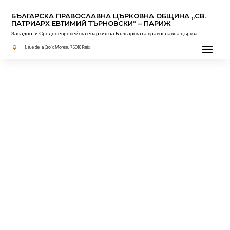
БЪЛГАРСКА ПРАВОСЛАВНА ЦЪРКОВНА OБЩИНА „СВ.
ПАТРИАРХ ЕВТИМИЙ ТЪРНОВСКИ“ – ПАРИЖ
Западно- и Средноевропейска епархия на Българската православна църква
1, rue de la Croix Moreau 75018 Paris
