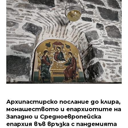
Архипастирско послание до клира,
монашеството и епархиотите на
Западно и Средноевропейска
епархия във връзка с пандемията