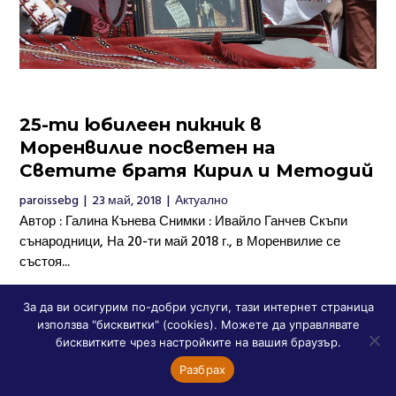
25-ти юбилеен пикник в
Моренвилие посветен на
Светите братя Кирил и Методий
paroissebg
|
23 май, 2018
|
Актуално
Автор : Галина Кънева Снимки : Ивайло Ганчев Скъпи
сънародници, На 20-ти май 2018 г., в Моренвилие се
състоя...
За да ви осигурим по-добри услуги, тази интернет страница
ПРОЧЕТИ ПОВЕЧЕ
използва "бисквитки" (cookies). Можете да управлявате
бисквитките чрез настройките на вашия браузър.
Разбрах