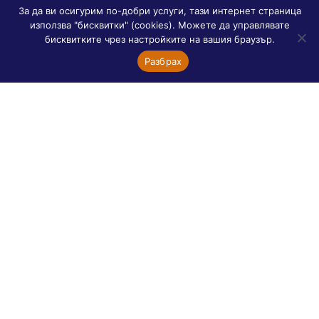
За да ви осигурим по-добри услуги, тази интернет страница
Orthodoxie
използва "бисквитки" (cookies). Можете да управлявате
Асоциация „Диалог между православни”
бисквитките чрез настройките на вашия браузър.
Православната църква днес
Разбрах
Православни храмове в Париж