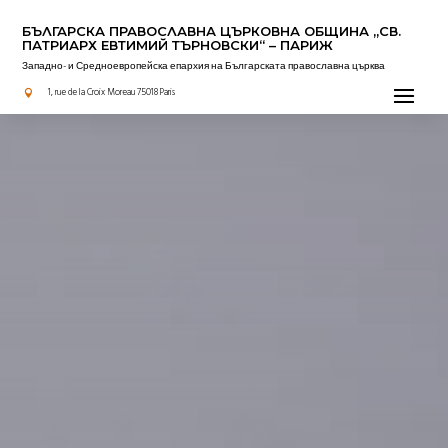
БЪЛГАРСКА ПРАВОСЛАВНА ЦЪРКОВНА OБЩИНА „СВ.
ПАТРИАРХ ЕВТИМИЙ ТЪРНОВСКИ“ – ПАРИЖ
Западно- и Средноевропейска епархия на Българската православна църква
Актуално
1, rue de la Croix Moreau 75018 Paris
