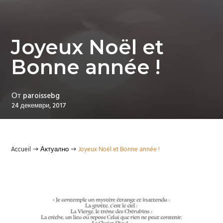
Joyeux Noël et
Bonne année !
От
paroissebg
24 декември, 2017
Accueil
Актуално
Joyeux Noël et Bonne année !
$
$