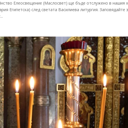
айнство Елеосвещение (Маслосвет) ще бъде отслужено в нашия 
ария Египетска) след светата Василиева литургия. Заповядайте 
..