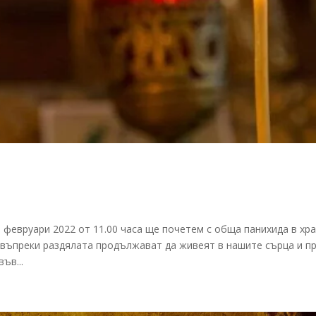
о
6 февруари 2022 от 11.00 часа ще почетем с обща панихида в хр
о въпреки раздялата продължават да живеят в нашите сърца и п
ъв...