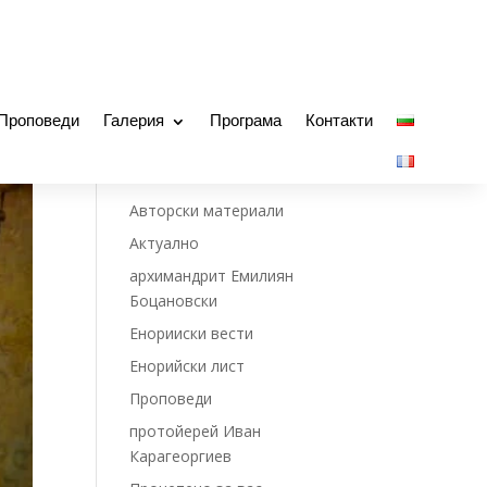
Проповеди
Галерия
Програма
Контакти
Non classé
Авторски материали
Актуално
архимандрит Емилиян
Боцановски
Енорииски вести
Енорийски лист
Проповеди
протойерей Иван
Карагеоргиев