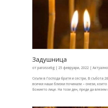
Задушница
от
paroissebg
|
25 февруари, 2022
|
Актуалн
Скъпи в Господа братя и сестри, В събота 2
всички наши близки починали – онези, коит
Божието лице. На този ден, преди да влезем в