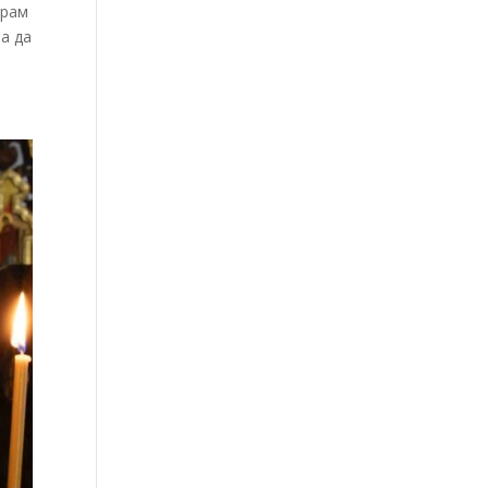
храм
за да