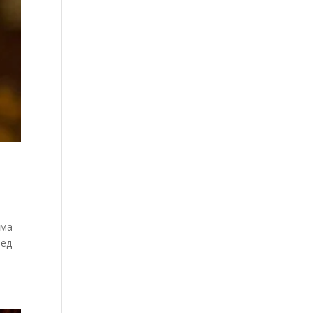
ама
ред