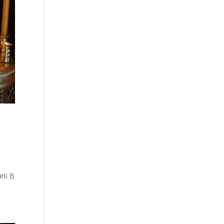
eti В