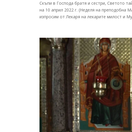
Скъпи в Господа братя и сестри, Светото т
на 10 април 2022 г. (Неделя на преподобна М
изпросим от Лекаря на лекарите милост и Му.