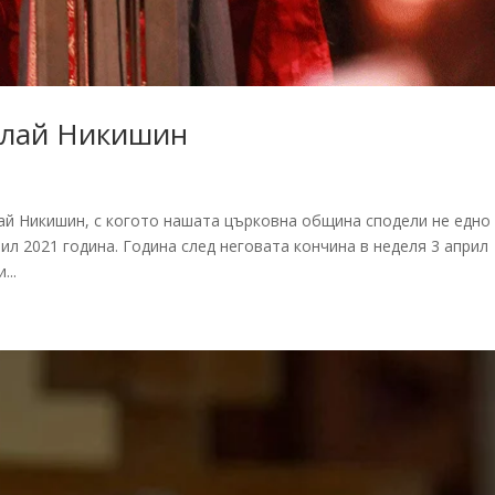
олай Никишин
лай Никишин, с когото нашата църковна община сподели не едно
ил 2021 година. Година след неговата кончина в неделя 3 април
...