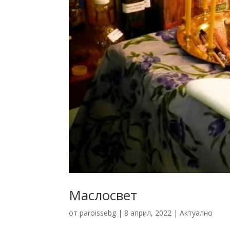
Маслосвет
от
paroissebg
|
8 април, 2022
|
Актуално