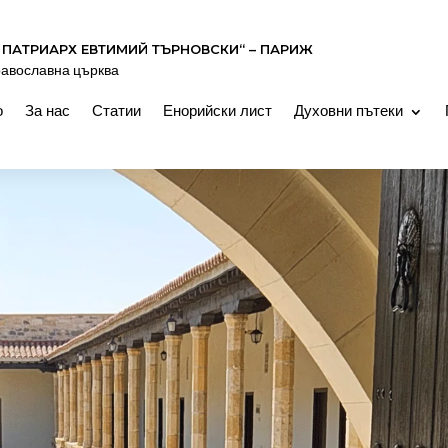
 ПАТРИАРХ ЕВТИМИЙ ТЪРНОВСКИ“ – ПАРИЖ
равославна църква
о
За нас
Статии
Енорийски лист
Духовни пътеки