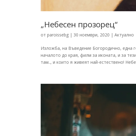
„Небесен прозорец“
от
paroissebg
|
30 ноември, 2020
|
Актуално
Изложба, на Въведение Богородично, една г
началото до края, филм за иконата, и за тези
там.., и които я живеят най-естествено! Небе