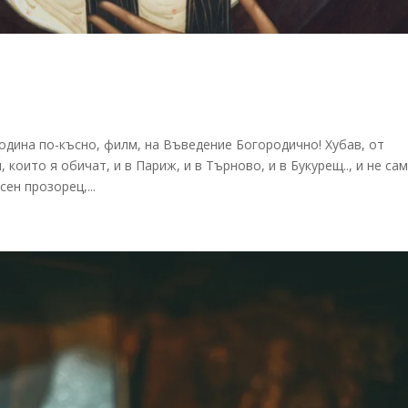
одина по-късно, филм, на Въведение Богородично! Хубав, от
, които я обичат, и в Париж, и в Търново, и в Букурещ.., и не са
сен прозорец,...