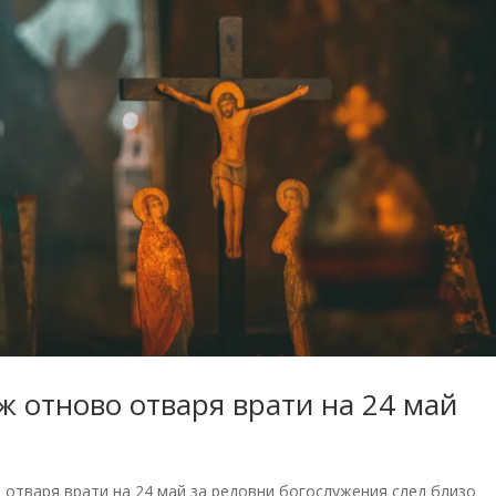
ж отново отваря врати на 24 май
ни отваря врати на 24 май за редовни богослужения след близо