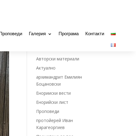
Проповеди
Галерия
Програма
Контакти
Non classé
Авторски материали
Актуално
архимандрит Емилиян
Боцановски
Енорииски вести
Енорийски лист
Проповеди
протойерей Иван
Карагеоргиев