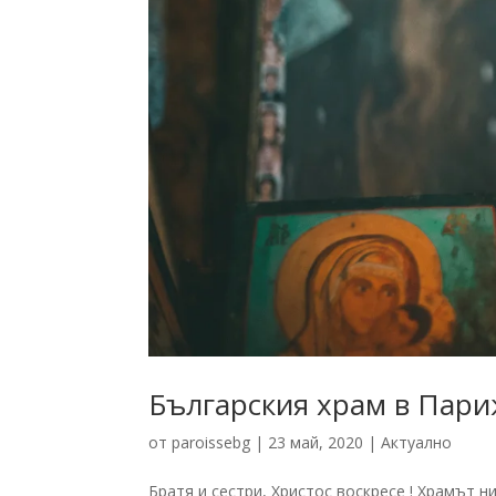
Българския храм в Пари
от
paroissebg
|
23 май, 2020
|
Актуално
Братя и сестри, Христос воскресе ! Храмът 