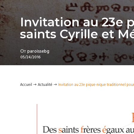
Invitation au 23e 
saints Cyrille et 
От
paroissebg
05/24/2016
Accueil
Actualité
Invitation au 23e pique-nique traditionnel pour
$
$