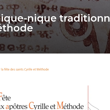
pique-nique traditionn
Méthode
 la fête des saints Cyrille et Méthode