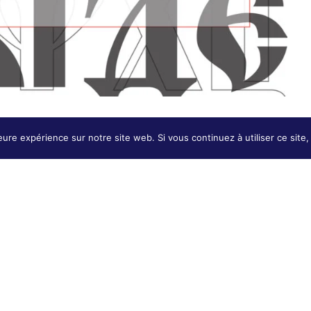
eure expérience sur notre site web. Si vous continuez à utiliser ce sit