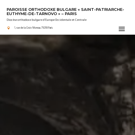
PAROISSE ORTHODOXE BULGARE « SAINT-PATRIARCHE-
EUTHYME-DE-TARNOVO » – PARIS
Diocèse orthodoxe bulgare d’Europe Occidentale et Centrale
Actualité
1, rue de la Croix Moreau 75018 Paris
