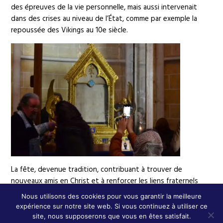
des épreuves de la vie personnelle, mais aussi intervenait
dans des crises au niveau de l’État, comme par exemple la
repoussée des Vikings au 10e siècle.
La fête, devenue tradition, contribuant à trouver de
nouveaux amis en Christ et à renforcer les liens fraternels
entre les communautés bulgare et russe orthodoxes à Paris,
Nous utilisons des cookies pour vous garantir la meilleure
s’est terminée avec des agapes auxquelles participaient tous
expérience sur notre site web. Si vous continuez à utiliser ce
les pèlerins et un temps libre, propice aux visites de la ville.
site, nous supposerons que vous en êtes satisfait.