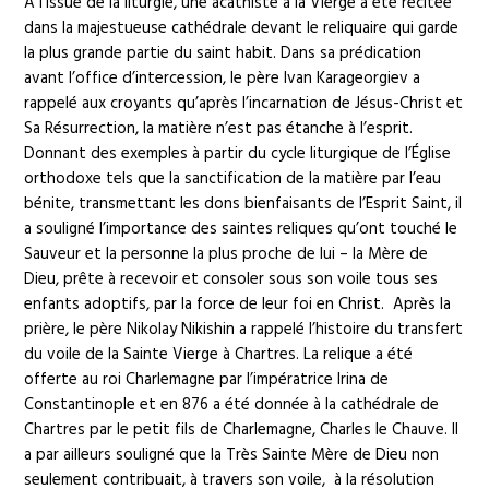
À l’issue de la liturgie, une acathiste à la Vierge a été récitée
dans la majestueuse cathédrale devant le reliquaire qui garde
la plus grande partie du saint habit. Dans sa prédication
avant l’office d’intercession, le père Ivan Karageorgiev a
rappelé aux croyants qu’après l’incarnation de Jésus-Christ et
Sa Résurrection, la matière n’est pas étanche à l’esprit.
Donnant des exemples à partir du cycle liturgique de l’Église
orthodoxe tels que la sanctification de la matière par l’eau
bénite, transmettant les dons bienfaisants de l’Esprit Saint, il
a souligné l’importance des saintes reliques qu’ont touché le
Sauveur et la personne la plus proche de lui – la Mère de
Dieu, prête à recevoir et consoler sous son voile tous ses
enfants adoptifs, par la force de leur foi en Christ. Après la
prière, le père Nikolay Nikishin a rappelé l’histoire du transfert
du voile de la Sainte Vierge à Chartres. La relique a été
offerte au roi Charlemagne par l’impératrice Irina de
Constantinople et en 876 a été donnée à la cathédrale de
Chartres par le petit fils de Charlemagne, Charles le Chauve. Il
a par ailleurs souligné que la Très Sainte Mère de Dieu non
seulement contribuait, à travers son voile, à la résolution