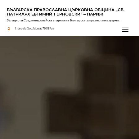
БЪЛГАРСКА ПРАВОСЛАВНА ЦЪРКОВНА OБЩИНА „СВ.
ПАТРИАРХ ЕВТИМИЙ ТЪРНОВСКИ“ – ПАРИЖ
Западно- и Средноевропейска епархия на Българската православна църква
Актуално
1, rue de la Croix Moreau 75018 Paris
