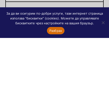
Френски сайтове
За да ви осигурим по-добри услуги, тази интернет страница
използва "бисквитки" (cookies). Можете да управлявате
Orthodoxie
бисквитките чрез настройките на вашия браузър.
Асоциация „Диалог между православни”
Разбрах
Православната църква днес
Православни храмове в Париж