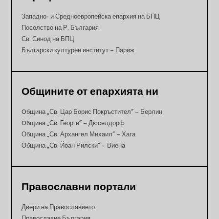
Западно- и Средноевропейска епархия на БПЦ
Посолство на Р. България
Св. Синод на БПЦ
Български културен институт – Париж
Общините от епархията ни
Oбщина „Св. Цар Борис Покръстител“ – Берлин
Oбщина „Св. Георги“ – Дюселдорф
Община „Св. Архангел Михаил“ – Хага
Община „Св. Йоан Рилски“ – Виена
Православни портали
Двери на Православието
Православие България