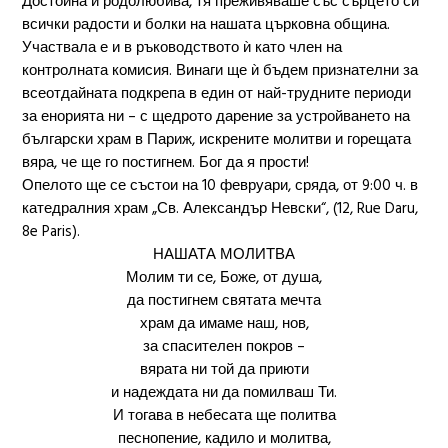
Достойна и родолюбива, тя преживяваше със сърцето си
всички радости и болки на нашата църковна община.
Участвала е и в ръководството ѝ като член на
контролната комисия. Винаги ще ѝ бъдем признателни за
всеотдайната подкрепа в един от най-трудните периоди
за енорията ни – с щедрото дарение за устройването на
български храм в Париж, искрените молитви и горещата
вяра, че ще го постигнем. Бог да я прости!
Опелото ще се състои на 10 февруари, сряда, от 9:00 ч. в
катедралния храм „Св. Александър Невски“, (12, Rue Daru,
8e Paris).
НАШАТА МОЛИТВА
Молим ти се, Боже, от душа,
да постигнем святата мечта
храм да имаме наш, нов,
за спасителен покров –
вярата ни той да приюти
и надеждата ни да помилваш Ти.
И тогава в небесата ще политва
песнопение, кадило и молитва,